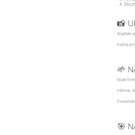
Dlouh
📸 U
Najdete j
Každý pro
🌱 N
Malé firm
Věříme, 
Pomáháme
🎯 N