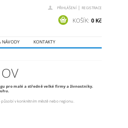
|
PŘIHLÁŠENÍ
REGISTRACE
KOŠÍK:
0 Kč
A NÁVODY
KONTAKTY
MOV
u pro malé a středně velké firmy a živnostníky.
ruhu.
ré působí v konkrétním městě nebo regionu.