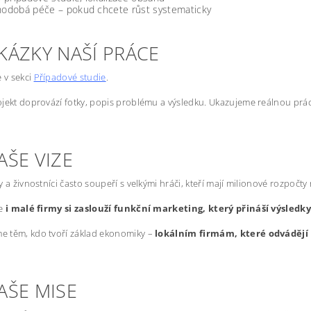
odobá péče – pokud chcete růst systematicky
KÁZKY NAŠÍ PRÁCE
e v sekci
Případové studie
.
jekt doprovází fotky, popis problému a výsledku. Ukazujeme reálnou prác
AŠE VIZE
y a živnostníci často soupeří s velkými hráči, kteří mají milionové rozpočty
že
i malé firmy si zaslouží funkční marketing, který přináší výsledk
 těm, kdo tvoří základ ekonomiky –
lokálním firmám, které odvádějí 
AŠE MISE