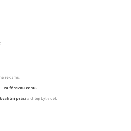
i.
 na reklamu.
y – za férovou cenu.
kvalitní práci
a chtějí být vidět.