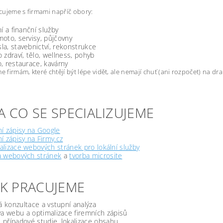
ujeme s firmami napříč obory:
ní a finanční služby
oto, servisy, půjčovny
a, stavebnictví, rekonstrukce
 zdraví, tělo, wellness, pohyb
, restaurace, kavárny
firmám, které chtějí být lépe vidět, ale nemají chuť (ani rozpočet) na d
A CO SE SPECIALIZUJEME
í zápisy na Google
í zápisy na Firmy.cz
lizace webových stránek pro lokální služby
a webových stránek
a
tvorba microsite
JAK PRACUJEME
á konzultace a vstupní analýza
a webu a optimalizace firemních zápisů
, případové studie, lokalizace obsahu