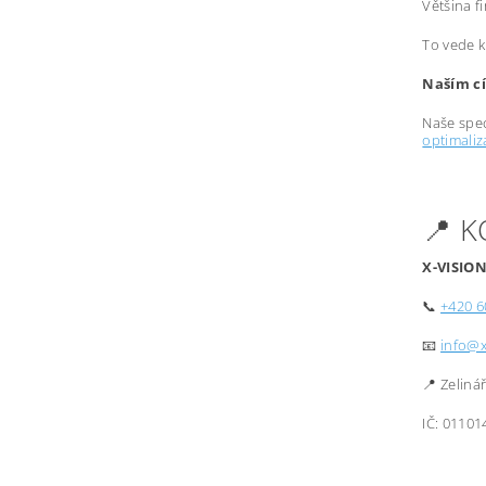
Většina f
To vede k
Naším cí
Naše spec
optimali
📍 
X-VISION
📞
+420 6
📧
info@x
📍 Zeliná
IČ: 01101