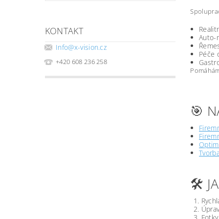
Spoluprac
Realit
KONTAKT
Auto-m
Řemesl
Info
@
x-vision.cz
Péče o
+420 608 236 258
Gastro
Pomáháme 
🎯 N
Firemn
Firemn
Optima
Tvorb
🛠️ 
Rychl
Úprav
Fotky