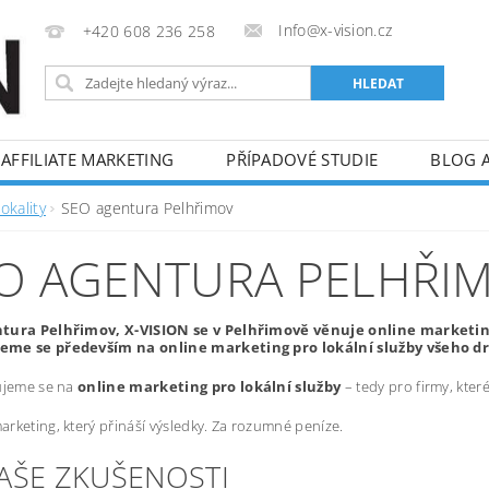
Info@x-vision.cz
+420 608 236 258
AFFILIATE MARKETING
PŘÍPADOVÉ STUDIE
BLOG 
okality
SEO agentura Pelhřimov
O AGENTURA PELHŘI
tura Pelhřimov, X-VISION se v Pelhřimově věnuje online marketing
me se především na online marketing pro lokální služby všeho d
ujeme se na
online marketing pro lokální služby
– tedy pro firmy, kte
rketing, který přináší výsledky. Za rozumné peníze.
NAŠE ZKUŠENOSTI