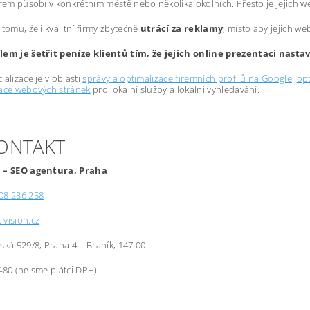
irem působí v konkrétním městě nebo několika okolních. Přesto je jejich 
 tomu, že i kvalitní firmy zbytečně
utrácí za reklamy
, místo aby jejich we
lem je šetřit peníze klientů tím, že jejich online prezentaci nast
ializace je v oblasti
správy a optimalizace firemních profilů na Google
,
opt
zace webových stránek
pro lokální služby a lokální vyhledávání.
KONTAKT
 – SEO agentura, Praha
08 236 258
-vision.cz
řská 529/8, Praha 4 – Braník, 147 00
480 (nejsme plátci DPH)