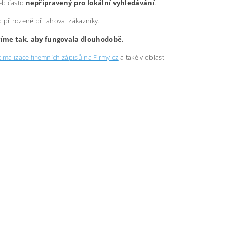
web často
nepřipravený pro lokální vyhledávání
.
b přirozeně přitahoval zákazníky.
avíme tak, aby fungovala dlouhodobě.
imalizace firemních zápisů na Firmy.cz
a také v oblasti