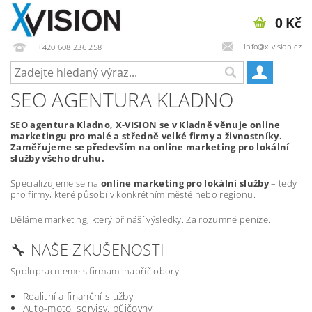
0 Kč
Info@x-vision.cz
+420 608 236 258
SEO AGENTURA KLADNO
SEO agentura Kladno, X-VISION se v Kladně věnuje online
marketingu pro malé a středně velké firmy a živnostníky.
Zaměřujeme se především na online marketing pro lokální
služby všeho druhu.
Specializujeme se na
online marketing pro lokální služby
– tedy
pro firmy, které působí v konkrétním městě nebo regionu.
Děláme marketing, který přináší výsledky. Za rozumné peníze.
🔧 NAŠE ZKUŠENOSTI
Spolupracujeme s firmami napříč obory:
Realitní a finanční služby
Auto-moto, servisy, půjčovny