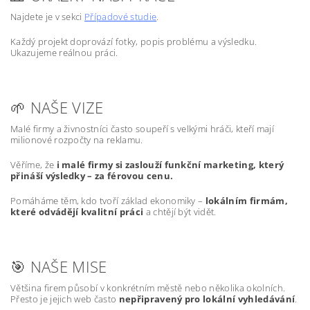
Najdete je v sekci
Případové studie
.
Každý projekt doprovází fotky, popis problému a výsledku.
Ukazujeme reálnou práci.
🌱 NAŠE VIZE
Malé firmy a živnostníci často soupeří s velkými hráči, kteří mají
milionové rozpočty na reklamu.
Věříme, že
i malé firmy si zaslouží funkční marketing, který
přináší výsledky – za férovou cenu.
Pomáháme těm, kdo tvoří základ ekonomiky –
lokálním firmám,
které odvádějí kvalitní práci
a chtějí být vidět.
🎯 NAŠE MISE
Většina firem působí v konkrétním městě nebo několika okolních.
Přesto je jejich web často
nepřipravený pro lokální vyhledávání
.