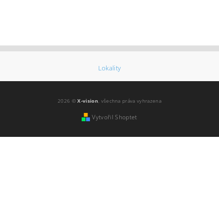
Lokality
2026 ©
X-vision
, všechna práva vyhrazena
Vytvořil Shoptet