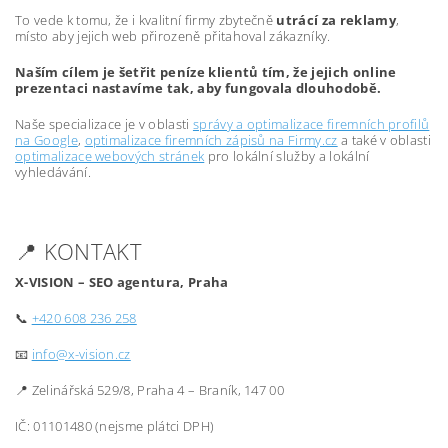
To vede k tomu, že i kvalitní firmy zbytečně
utrácí za reklamy
,
místo aby jejich web přirozeně přitahoval zákazníky.
Naším cílem je šetřit peníze klientů tím, že jejich online
prezentaci nastavíme tak, aby fungovala dlouhodobě.
Naše specializace je v oblasti
správy a optimalizace firemních profilů
na Google
,
optimalizace firemních zápisů na Firmy.cz
a také v oblasti
optimalizace webových stránek
pro lokální služby a lokální
vyhledávání.
📍 KONTAKT
X-VISION – SEO agentura, Praha
📞
+420 608 236 258
📧
info@x-vision.cz
📍 Zelinářská 529/8, Praha 4 – Braník, 147 00
IČ: 01101480 (nejsme plátci DPH)