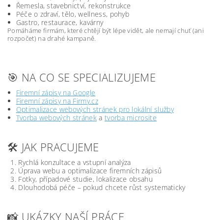
Řemesla, stavebnictví, rekonstrukce
Péče o zdraví, tělo, wellness, pohyb
Gastro, restaurace, kavárny
Pomáháme firmám, které chtějí být lépe vidět, ale nemají chuť (ani
rozpočet) na drahé kampaně.
🎯 NA CO SE SPECIALIZUJEME
Firemní zápisy na Google
Firemní zápisy na Firmy.cz
Optimalizace webových stránek pro lokální služby
Tvorba webových stránek
a
tvorba microsite
🛠️ JAK PRACUJEME
Rychlá konzultace a vstupní analýza
Úprava webu a optimalizace firemních zápisů
Fotky, případové studie, lokalizace obsahu
Dlouhodobá péče – pokud chcete růst systematicky
📸 UKÁZKY NAŠÍ PRÁCE