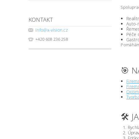
Spoluprac
Realit
KONTAKT
Auto-m
Řemesl
Info
@
x-vision.cz
Péče o
+420 608 236 258
Gastro
Pomáháme 
🎯 N
Firemn
Firemn
Optima
Tvorb
🛠️ 
Rychl
Úprav
Fotky