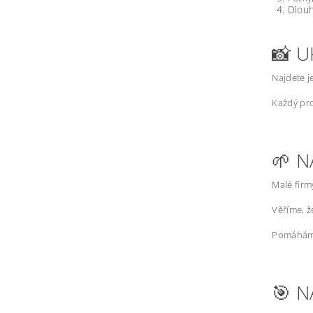
Dlouh
📸 U
Najdete j
Každý pro
🌱 N
Malé firm
Věříme, 
Pomáháme
🎯 N