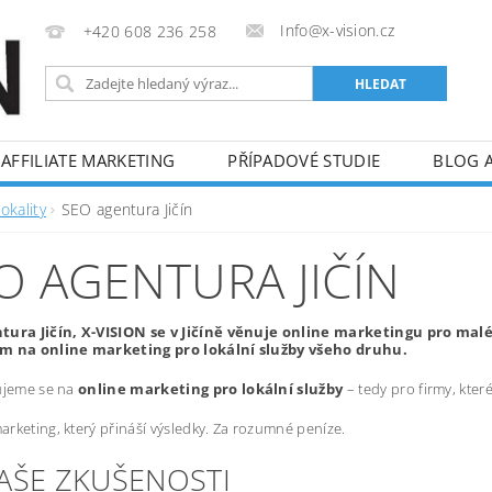
Info@x-vision.cz
+420 608 236 258
AFFILIATE MARKETING
PŘÍPADOVÉ STUDIE
BLOG 
okality
SEO agentura Jičín
O AGENTURA JIČÍN
tura Jičín, X-VISION se v Jičíně věnuje online marketingu pro mal
m na online marketing pro lokální služby všeho druhu.
ujeme se na
online marketing pro lokální služby
– tedy pro firmy, kte
rketing, který přináší výsledky. Za rozumné peníze.
NAŠE ZKUŠENOSTI