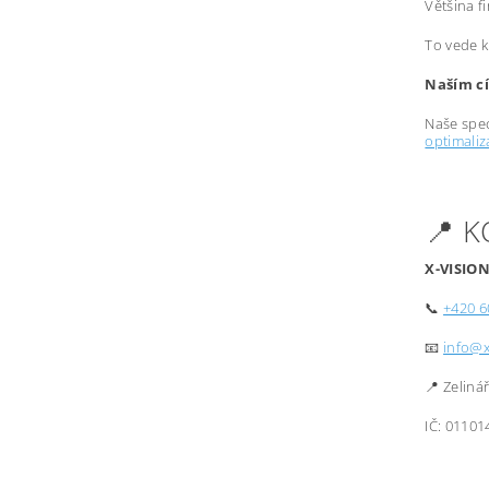
Většina f
To vede k
Naším cí
Naše spec
optimali
📍 
X-VISION
📞
+420 6
📧
info@x
📍 Zeliná
IČ: 01101