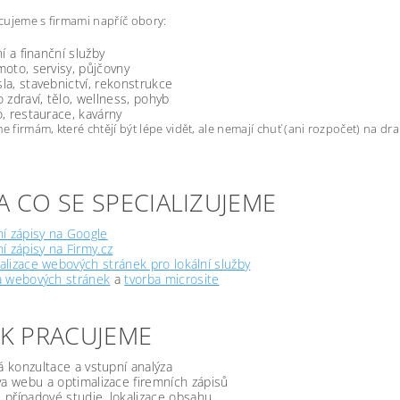
ujeme s firmami napříč obory:
ní a finanční služby
oto, servisy, půjčovny
a, stavebnictví, rekonstrukce
 zdraví, tělo, wellness, pohyb
, restaurace, kavárny
firmám, které chtějí být lépe vidět, ale nemají chuť (ani rozpočet) na d
A CO SE SPECIALIZUJEME
í zápisy na Google
í zápisy na Firmy.cz
lizace webových stránek pro lokální služby
a webových stránek
a
tvorba microsite
JAK PRACUJEME
á konzultace a vstupní analýza
a webu a optimalizace firemních zápisů
, případové studie, lokalizace obsahu