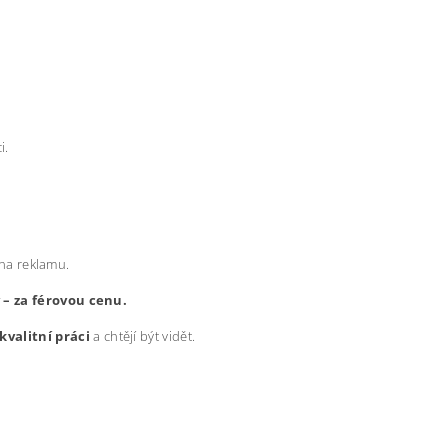
i.
 na reklamu.
y – za férovou cenu.
kvalitní práci
a chtějí být vidět.