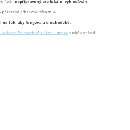
web často
nepřipravený pro lokální vyhledávání
.
b přirozeně přitahoval zákazníky.
avíme tak, aby fungovala dlouhodobě.
imalizace firemních zápisů na Firmy.cz
a také v oblasti