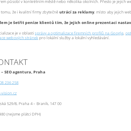
irem působí v konkrétním městě nebo několika okolních. Přesto je jejich 
 tomu, že i kvalitní firmy zbytečně
utrácí za reklamy
, místo aby jejich we
lem je šetřit peníze klientů tím, že jejich online prezentaci nast
ializace je v oblasti
správy a optimalizace firemních profilů na Google
,
opt
zace webových stránek
pro lokální služby a lokální vyhledávání.
KONTAKT
 – SEO agentura, Praha
08 236 258
-vision.cz
řská 529/8, Praha 4 – Braník, 147 00
480 (nejsme plátci DPH)