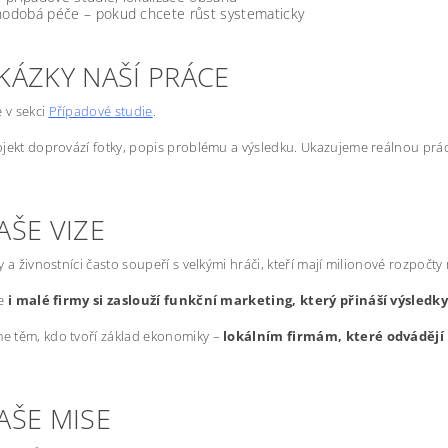
odobá péče – pokud chcete růst systematicky
KÁZKY NAŠÍ PRÁCE
e v sekci
Případové studie
.
jekt doprovází fotky, popis problému a výsledku. Ukazujeme reálnou prác
AŠE VIZE
y a živnostníci často soupeří s velkými hráči, kteří mají milionové rozpočty
že
i malé firmy si zaslouží funkční marketing, který přináší výsledk
 těm, kdo tvoří základ ekonomiky –
lokálním firmám, které odvádějí 
AŠE MISE