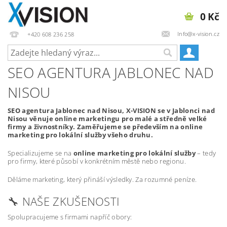
0 Kč
Info@x-vision.cz
+420 608 236 258
SEO AGENTURA JABLONEC NAD
NISOU
SEO agentura Jablonec nad Nisou, X-VISION se v Jablonci nad
Nisou věnuje online marketingu pro malé a středně velké
firmy a živnostníky. Zaměřujeme se především na online
marketing pro lokální služby všeho druhu.
Specializujeme se na
online marketing pro lokální služby
– tedy
pro firmy, které působí v konkrétním městě nebo regionu.
Děláme marketing, který přináší výsledky. Za rozumné peníze.
🔧 NAŠE ZKUŠENOSTI
Spolupracujeme s firmami napříč obory: