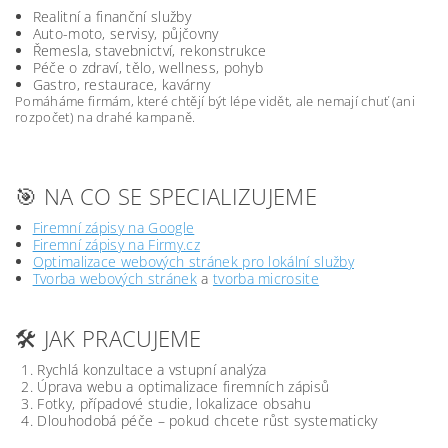
Realitní a finanční služby
Auto-moto, servisy, půjčovny
Řemesla, stavebnictví, rekonstrukce
Péče o zdraví, tělo, wellness, pohyb
Gastro, restaurace, kavárny
Pomáháme firmám, které chtějí být lépe vidět, ale nemají chuť (ani
rozpočet) na drahé kampaně.
🎯 NA CO SE SPECIALIZUJEME
Firemní zápisy na Google
Firemní zápisy na Firmy.cz
Optimalizace webových stránek pro lokální služby
Tvorba webových stránek
a
tvorba microsite
🛠️ JAK PRACUJEME
Rychlá konzultace a vstupní analýza
Úprava webu a optimalizace firemních zápisů
Fotky, případové studie, lokalizace obsahu
Dlouhodobá péče – pokud chcete růst systematicky