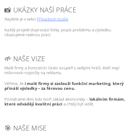
📸 UKÁZKY NAŠÍ PRÁCE
Najdete je v sekci
Případové studie
.
Každý projekt doprovází fotky, popis problému a výsledku.
Ukazujeme reálnou práci.
🌱 NAŠE VIZE
Malé firmy a živnostníci často soupeří s velkými hráči, kteří mají
milionové rozpočty na reklamu.
Věříme, že
i malé firmy si zaslouží funkční marketing, který
přináší výsledky – za férovou cenu.
Pomáháme těm, kdo tvoří základ ekonomiky –
lokálním firmám,
které odvádějí kvalitní práci
a chtějí být vidět.
🎯 NAŠE MISE