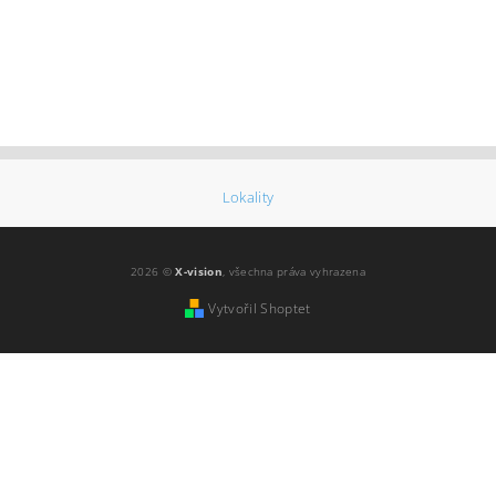
Lokality
2026 ©
X-vision
, všechna práva vyhrazena
Vytvořil Shoptet