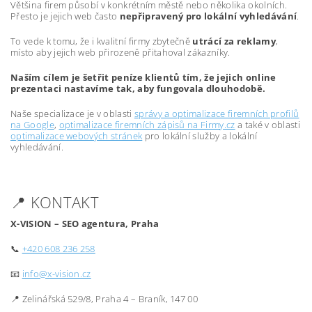
Většina firem působí v konkrétním městě nebo několika okolních.
Přesto je jejich web často
nepřipravený pro lokální vyhledávání
.
To vede k tomu, že i kvalitní firmy zbytečně
utrácí za reklamy
,
místo aby jejich web přirozeně přitahoval zákazníky.
Naším cílem je šetřit peníze klientů tím, že jejich online
prezentaci nastavíme tak, aby fungovala dlouhodobě.
Naše specializace je v oblasti
správy a optimalizace firemních profilů
na Google
,
optimalizace firemních zápisů na Firmy.cz
a také v oblasti
optimalizace webových stránek
pro lokální služby a lokální
vyhledávání.
📍 KONTAKT
X-VISION – SEO agentura, Praha
📞
+420 608 236 258
📧
info@x-vision.cz
📍 Zelinářská 529/8, Praha 4 – Braník, 147 00