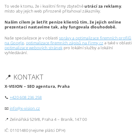
To vede k tomu, že i kvalitní firmy zbytečně
utrácí za reklamy
,
místo aby jejich web přirozeně přitahoval zákazníky.
Naším cílem je šetřit peníze klientů tím, že jejich online
prezentaci nastavíme tak, aby fungovala dlouhodobě.
Naše specializace je v oblasti
správy a optimalizace firemních profilů
na Google
,
optimalizace firemních zápisů na Firmy.cz
a také v oblasti
optimalizace webových stránek
pro lokální služby a lokální
vyhledávání.
📍 KONTAKT
X-VISION – SEO agentura, Praha
📞
+420 608 236 258
📧
info@x-vision.cz
📍 Zelinářská 529/8, Praha 4 – Braník, 147 00
IČ: 01101480 (nejsme plátci DPH)