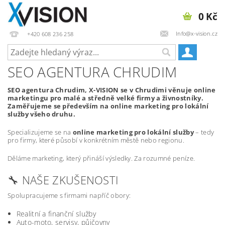
0 Kč
Info@x-vision.cz
+420 608 236 258
SEO AGENTURA CHRUDIM
SEO agentura Chrudim, X-VISION se v Chrudimi věnuje online
marketingu pro malé a středně velké firmy a živnostníky.
Zaměřujeme se především na online marketing pro lokální
služby všeho druhu.
Specializujeme se na
online marketing pro lokální služby
– tedy
pro firmy, které působí v konkrétním městě nebo regionu.
Děláme marketing, který přináší výsledky. Za rozumné peníze.
🔧 NAŠE ZKUŠENOSTI
Spolupracujeme s firmami napříč obory:
Realitní a finanční služby
Auto-moto, servisy, půjčovny