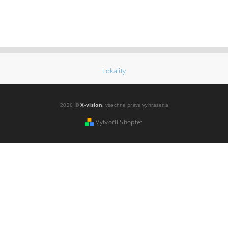
Lokality
2026 ©
X-vision
, všechna práva vyhrazena
Vytvořil Shoptet