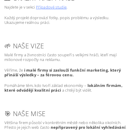
Najdete je v sekci
Případové studie
.
Každý projekt doprovází fotky, popis problému a výsledku.
Ukazujeme reálnou práci.
🌱 NAŠE VIZE
Malé firmy a živnostníci často soupeří s velkými hráči, kteří mají
milionové rozpočty na reklamu.
Věříme, že
i malé firmy si zaslouží funkční marketing, který
přináší výsledky – za férovou cenu.
Pomáháme těm, kdo tvoří základ ekonomiky –
lokálním firmám,
které odvádějí kvalitní práci
a chtějí být vidět.
🎯 NAŠE MISE
Většina firem působí v konkrétním městě nebo několika okolních.
Přesto je jejich web často
nepřipravený pro lokální vyhledávání
.