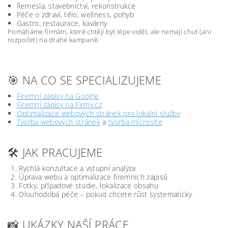
Řemesla, stavebnictví, rekonstrukce
Péče o zdraví, tělo, wellness, pohyb
Gastro, restaurace, kavárny
Pomáháme firmám, které chtějí být lépe vidět, ale nemají chuť (ani
rozpočet) na drahé kampaně.
🎯 NA CO SE SPECIALIZUJEME
Firemní zápisy na Google
Firemní zápisy na Firmy.cz
Optimalizace webových stránek pro lokální služby
Tvorba webových stránek
a
tvorba microsite
🛠️ JAK PRACUJEME
Rychlá konzultace a vstupní analýza
Úprava webu a optimalizace firemních zápisů
Fotky, případové studie, lokalizace obsahu
Dlouhodobá péče – pokud chcete růst systematicky
📸 UKÁZKY NAŠÍ PRÁCE