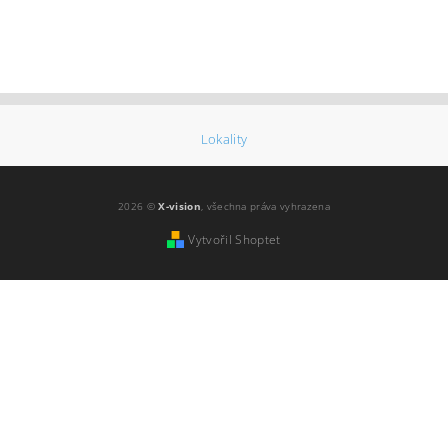
Lokality
2026 ©
X-vision
, všechna práva vyhrazena
Vytvořil Shoptet