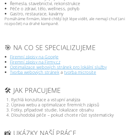
Řemesla, stavebnictví, rekonstrukce
Péče o zdraví, tělo, wellness, pohyb
Gastro, restaurace, kavárny
Pomáháme firmám, které chtějí být lépe vidět, ale nemají chuť (ani
rozpočet) na drahé kampaně.
🎯 NA CO SE SPECIALIZUJEME
Firemní zápisy na Google
Firemní zápisy na Firmy.cz
Optimalizace webových stránek pro lokální služby
Tvorba webových stránek
a
tvorba microsite
🛠️ JAK PRACUJEME
Rychlá konzultace a vstupní analýza
Úprava webu a optimalizace firemních zápisů
Fotky, případové studie, lokalizace obsahu
Dlouhodobá péče – pokud chcete růst systematicky
📸 UKÁZKY NAŠÍ PRÁCE