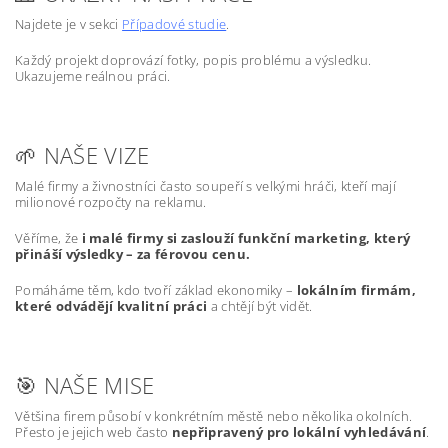
Najdete je v sekci
Případové studie
.
Každý projekt doprovází fotky, popis problému a výsledku.
Ukazujeme reálnou práci.
🌱 NAŠE VIZE
Malé firmy a živnostníci často soupeří s velkými hráči, kteří mají
milionové rozpočty na reklamu.
Věříme, že
i malé firmy si zaslouží funkční marketing, který
přináší výsledky – za férovou cenu.
Pomáháme těm, kdo tvoří základ ekonomiky –
lokálním firmám,
které odvádějí kvalitní práci
a chtějí být vidět.
🎯 NAŠE MISE
Většina firem působí v konkrétním městě nebo několika okolních.
Přesto je jejich web často
nepřipravený pro lokální vyhledávání
.