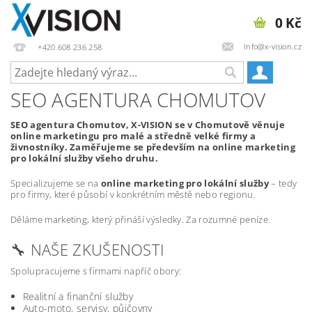
0 Kč
Info@x-vision.cz
+420 608 236 258
SEO AGENTURA CHOMUTOV
SEO agentura Chomutov, X-VISION se v Chomutově věnuje
online marketingu pro malé a středně velké firmy a
živnostníky. Zaměřujeme se především na online marketing
pro lokální služby všeho druhu.
Specializujeme se na
online marketing pro lokální služby
– tedy
pro firmy, které působí v konkrétním městě nebo regionu.
Děláme marketing, který přináší výsledky. Za rozumné peníze.
🔧 NAŠE ZKUŠENOSTI
Spolupracujeme s firmami napříč obory:
Realitní a finanční služby
Auto-moto, servisy, půjčovny