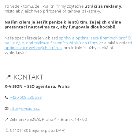
To vede k tomu, že i kvalitní firmy zbytečně
utrácí za reklamy
,
místo aby jejich web přirozeně přitahoval zákazníky.
Naším cílem je šetřit peníze klientů tím, že jejich online
prezentaci nastavíme tak, aby fungovala dlouhodobě.
Naše specializace je v oblasti
správy a optimalizace firemních profilů
na Google
,
optimalizace firemních zápisů na Firmy.cz
a také v oblasti
optimalizace webových stránek
pro lokální služby a lokální
vyhledávání.
📍 KONTAKT
X-VISION – SEO agentura, Praha
📞
+420 608 236 258
📧
info@x-vision.cz
📍 Zelinářská 529/8, Praha 4 – Braník, 147 00
IČ: 01101480 (nejsme plátci DPH)