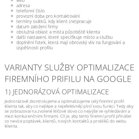
web
adresa
telefonní číslo
provozní doba pro kontaktování
termíny svátků, kdy klient (ne)pracuje
datum založení firmy
obslužná oblast a místa působiště klienta
další nastavení, které specifikuje místo a službu
doplnění fotek, která mají obrovský vliv na fungování a
úspěšnosti profilu
VARIANTY SLUŽBY OPTIMALIZACE
FIREMNÍHO PRIFILU NA GOOGLE
1) JEDNORÁZOVÁ OPTIMALIZACE
Jednorázově zkontrolujeme a optimalizujeme celý firemní profil
klienta tak, aby co nejlépe a nejefektivněji plnil svou funkci. Tedy aby
se zobrazoval na zvolené klíčové slovo co nejvýše ve vyhledávání a
mezi konkurenčními firmami. Cíl je, aby tento firemní profil přinášel
co nevíce poptávek, klientů, nových kontaktů a prokliků do webu
klienta.