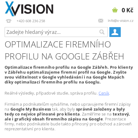
0 Kč
Info@x-vision.cz
+420 608 236 258
OPTIMALIZACE FIREMNÍHO
PROFILU NA GOOGLE ZÁBŘEH
Optimalizace firemního profilu na Google Zábřeh. Pro klienty
v Zábřehu optimalizujeme firemní profil na Google. Zvyšte
svou viditelnost v Google vyhledávání i na Google Mapách
díky optimalizaci firemního profilu na Googlu.
Reálné výsledky, případové studie, správa profilu.
Ceník
.
Firmám a podnikatelům vytváříme, nebo upravujeme firemní zápisy
na
Google My Business
tak, aby byly
správně založeny a byly
tedy co nejvíce přínosné pro klienta
. Zaměříme se na
textový,
ale i grafický obsah firemního zápisu na Google
. Prezentace
firmy, nebo podnikatele bude takto přínosný pro obchod a zároveň
reprezentativní pro klienta.