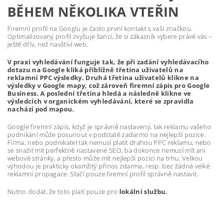
BĚHEM NĚKOLIKA VTEŘIN
Firemní profil na Googlu je často první kontakt s vaší značkou.
Optimalizovaný profil zvyšuje šanci, že si zákazník vybere právě vás –
ještě dřív, než navštíví web.
V praxi vyhledávání funguje tak, že při zadání vyhledávacího
dotazu na Google kliká přibližně třetina uživatelů na
reklamní PPC výsledky. Druhá třetina uživatelů klikne na
výsledky v Google mapy, což zároveň firemní zápis pro Google
Business. A poslední třetina hledá a následně klikne ve
výsledcích v organickém vyhledávání, které se zpravidla
nachází pod mapou.
Google firemní zápis, když je správně nastavený, tak reklamu vašeho
podnikání může posunout v podstatě zadarmo na nejlepší pozice.
Firma, nebo podnikatel tak nemusí platit drahou PPC reklamu, nebo
se snažit mít perfektně nastavené SEO, ba dokonce nemusí mít ani
webové stránky, a přesto může mít nejlepší pozici na trhu. Velkou
výhodou je prakticky okamžitý přínos zdarma, resp. bez žádné velké
reklamní propagace. Stačí pouze firemní profil správně nastavit.
Nutno dodat, že toto platí pouze pro
lokální službu.