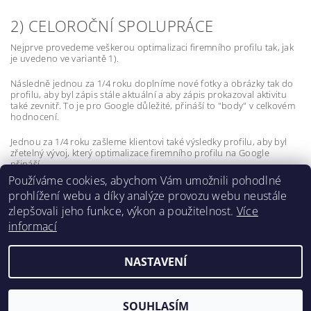
2) CELOROČNÍ SPOLUPRÁCE
Nejprve provedeme veškerou optimalizaci firemního profilu tak, jak
je uvedeno ve variantě 1).
Následně jednou za 1/4 roku doplníme nové fotky a obrázky tak do
profilu, aby byl zápis stále aktuální a aby zápis prokazoval aktivitu
také zevnitř. To je pro Google důležité, přináší to "body" v celkovém
hodnocení.
Jednou za 1/4 roku zašleme klientovi také výsledky profilu, aby byl
zřetelný vývoj, který optimalizace firemního profilu na Google
přináší.
Používáme cookies, abychom Vám umožnili pohodlné
prohlížení webu a díky analýze provozu webu neustále
zlepšovali jeho funkce, výkon a použitelnost.
Více
informací
Lokality
NASTAVENÍ
2026 ©
X-vision
, všechna práva vyhrazena
Vytvořil Shoptet
SOUHLASÍM