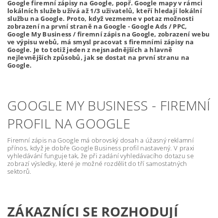
Google firemní zápisy na Google, popř. Google mapy v rámci
lokálních služeb užívá až 1/3 uživatelů, kteří hledají lokální
službu na Google. Proto, když vezmeme v potaz možnosti
zobrazení na první straně na Google - Google Ads / PPC,
Google My Business / firemní zápis na Google, zobrazení webu
ve výpisu webů, má smysl pracovat s firemními zápisy na
Google. Je to totiž jeden z nejsnadnějších a hlavně
nejlevnějších způsobů, jak se dostat na první stranu na
Google.
GOOGLE MY BUSINESS - FIREMNÍ
PROFIL NA GOOGLE
Firemní zápis na Google má obrovský dosah a úžasný reklamní
přínos, když je dobře Google Business profil nastavený. V praxi
vyhledávání funguje tak, že při zadání vyhledávacího dotazu se
zobrazí výsledky, které je možné rozdělit do tří samostatných
sektorů.
ZÁKAZNÍCI SE ROZHODUJÍ