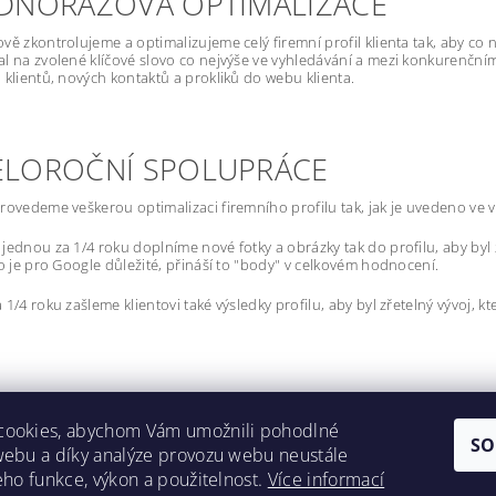
JEDNORÁZOVÁ OPTIMALIZACE
vě zkontrolujeme a optimalizujeme celý firemní profil klienta tak, aby co ne
l na zvolené klíčové slovo co nejvýše ve vyhledávání a mezi konkurenčními f
 klientů, nových kontaktů a prokliků do webu klienta.
CELOROČNÍ SPOLUPRÁCE
rovedeme veškerou optimalizaci firemního profilu tak, jak je uvedeno ve v
jednou za 1/4 roku doplníme nové fotky a obrázky tak do profilu, aby byl zá
To je pro Google důležité, přináší to "body" v celkovém hodnocení.
 1/4 roku zašleme klientovi také výsledky profilu, aby byl zřetelný vývoj, k
cookies, abychom Vám umožnili pohodlné
SO
webu a díky analýze provozu webu neustále
Lokality
jeho funkce, výkon a použitelnost.
Více informací