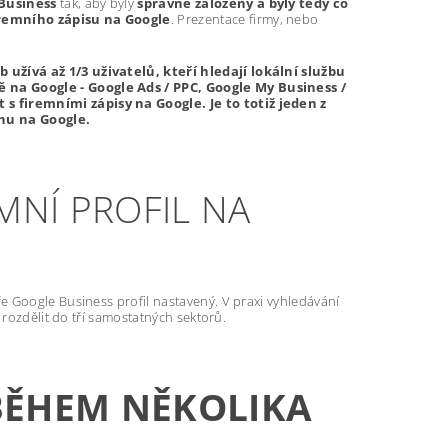
Business
tak, aby byly
správně založeny a byly tedy co
firemního zápisu na Google
. Prezentace firmy, nebo
.
užívá až 1/3 uživatelů, kteří hledají lokální službu
 na Google - Google Ads / PPC, Google My Business /
s firemními zápisy na Google. Je to totiž jeden z
anu na Google.
MNÍ PROFIL NA
e Google Business profil nastavený. V praxi vyhledávání
 rozdělit do tří samostatných sektorů.
 BĚHEM NĚKOLIKA