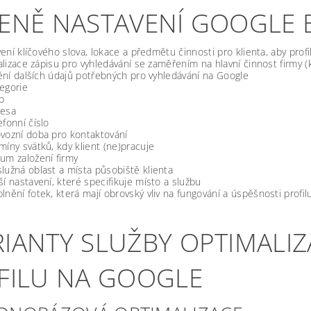
CENĚ NASTAVENÍ GOOGLE 
ení klíčového slova, lokace a předmětu činnosti pro klienta, aby profi
lizace zápisu pro vyhledávání se zaměřením na hlavní činnost firmy (k
ní dalších údajů potřebných pro vyhledávání na Google
egorie
b
resa
efonní číslo
vozní doba pro kontaktování
míny svátků, kdy klient (ne)pracuje
um založení firmy
lužná oblast a místa působiště klienta
ší nastavení, které specifikuje místo a službu
lnění fotek, která mají obrovský vliv na fungování a úspěšnosti profil
RIANTY SLUŽBY OPTIMALI
IFILU NA GOOGLE