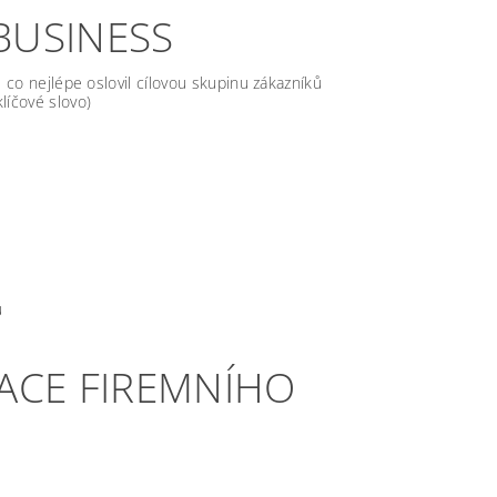
BUSINESS
l co nejlépe oslovil cílovou skupinu zákazníků
líčové slovo)
u
ZACE FIREMNÍHO