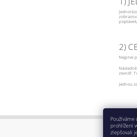
1) 
Jednorázo
zobrazova
poptávek,
2) 
Nejprve p
Následně 
zevnitř. 
Jednou za
Používáme 
prohlížení 
zlepšovali 