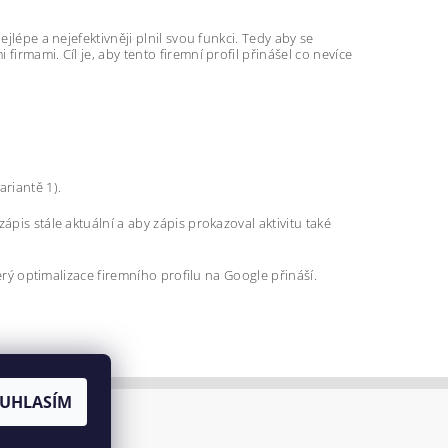
jlépe a nejefektivněji plnil svou funkci. Tedy aby se
irmami. Cíl je, aby tento firemní profil přinášel co nevíce
ariantě 1).
pis stále aktuální a aby zápis prokazoval aktivitu také
terý optimalizace firemního profilu na Google přináší.
UHLASÍM