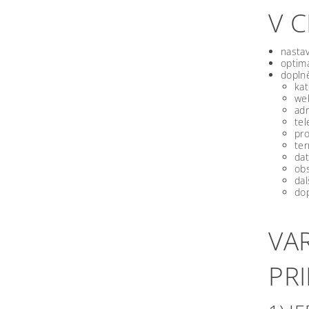
V 
nastav
optima
doplně
kat
we
ad
tel
pro
ter
dat
obs
dal
dop
VA
PR