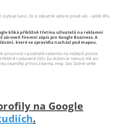
zvyšuje šanci, že si zákazník vybere právě vás – ještě dřív,
gle kliká přibližně třetina uživatelů na reklamní
ž zároveň firemní zápis pro Google Business. A
dávání, které se zpravidla nachází pod mapou.
že posunout v podstatě zadarmo na nejlepší pozice.
perfektně nastavené SEO, ba dokonce nemusí mít ani
icky okamžitý přínos zdarma, resp. bez žádné velké
profily na Google
tudiích
.