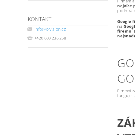
Firmám a
nejvíce 
podnikate
KONTAKT
Google f
na Googl
Info
@
x-vision.cz
firemní 
nejsnadn
+420 608 236 258
GO
GO
Firemní z
funguje t
ZÁ