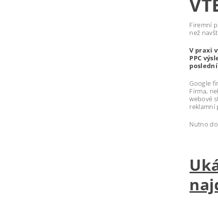
VT
Firemní p
než navšt
V praxi 
PPC výsl
poslední
Google fi
Firma, ne
webové st
reklamní 
Nutno dod
Uká
naj