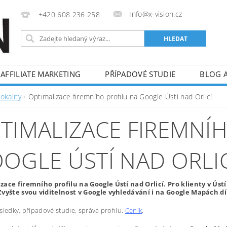
Info@x-vision.cz
+420 608 236 258
AFFILIATE MARKETING
PŘÍPADOVÉ STUDIE
BLOG 
okality
Optimalizace firemního profilu na Google Ústí nad Orlicí
TIMALIZACE FIREMNÍ
OGLE ÚSTÍ NAD ORLIC
zace firemního profilu na Google Ústí nad Orlicí. Pro klienty v Úst
Zvyšte svou viditelnost v Google vyhledávání i na Google Mapách dí
sledky, případové studie, správa profilu.
Ceník
.