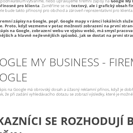
 podnikatelům vytváříme, nebo upravujeme firemní zápisy na
Google My 
přínosné pro klienta
. Zaměříme se na
textový, ale i grafický obsah 
le bude takto přínosný pro obchod a zároveň reprezentativní pro klienta
iremní zápisy na Google, popř. Google mapy v rámci lokálních služeb 
e. Proto, když vezmeme v potaz možnosti zobrazení na první straně
zápis na Google, zobrazení webu ve výpisu webů, má smysl pracovat 
ějších a hlavně nejlevnějších způsobů, jak se dostat na první str
OGLE MY BUSINESS - FIRE
OGLE
ápis na Google má obrovský dosah a úžasný reklamní přínos, když je dobř
ak, že při zadání vyhledávacího dotazu se zobrazí výsledky, které je možné
KAZNÍCI SE ROZHODUJÍ