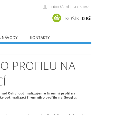
|
PŘIHLÁŠENÍ
REGISTRACE
KOŠÍK:
0 Kč
A NÁVODY
KONTAKTY
HO PROFILU NA
Í
í nad Orlicí optimalizujeme firemní profil na
ky optimalizaci firemního profilu na Googlu.