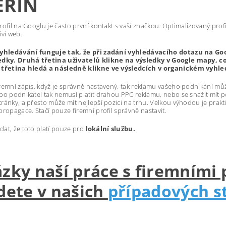
EŘIN
rofil na Googlu je často první kontakt s vaší značkou. Optimalizovaný profil 
íví web.
vyhledávání funguje tak, že při zadání vyhledávacího dotazu na Goo
edky. Druhá třetina uživatelů klikne na výsledky v Google mapy, co
 třetina hledá a následně klikne ve výsledcích v organickém vyhle
remní zápis, když je správně nastavený, tak reklamu vašeho podnikání mů
bo podnikatel tak nemusí platit drahou PPC reklamu, nebo se snažit mít 
ránky, a přesto může mít nejlepší pozici na trhu. Velkou výhodou je prakt
propagace. Stačí pouze firemní profil správně nastavit.
at, že toto platí pouze pro
lokální službu.
zky naší práce s firemními 
dete v našich
případových s