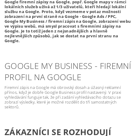
Google firemní zápisy na Google, popř. Google mapy v rámci
lokálních služeb užívá až 1/3 uživatelů, kteří hledají lokální
službu na Google. Proto, když vezmeme v potaz možnosti
zobrazení na první straně na Google - Google Ads / PPC,
Google My Business / firemní zápis na Google, zobrazení webu
ve výpisu webů, má smysl pracovat s firemními zápisy na
Google. Je to totiž jeden z nejsnadnějších a hlavně
nejlevnějších způsobů, jak se dostat na první stranu na
Google.
GOOGLE MY BUSINESS - FIREMNÍ
PROFIL NA GOOGLE
Firemní zápis na Google má obrovský dosah a úžasný reklamní
přínos, když je dobře Google Business profil nastavený. V praxi
vyhledávání funguje tak, že při zadání vyhledávacího dotazu se
zobrazí výsledky, které je možné rozdělit do tří samostatných
sektorů.
ZÁKAZNÍCI SE ROZHODUJÍ