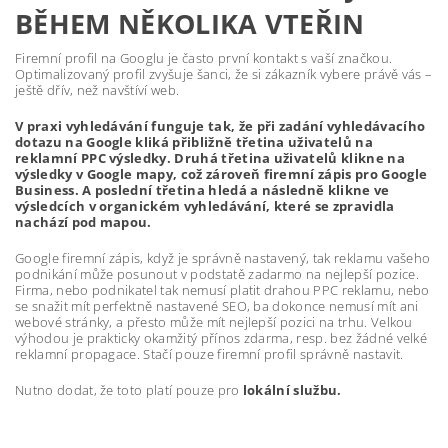
BĚHEM NĚKOLIKA VTEŘIN
Firemní profil na Googlu je často první kontakt s vaší značkou.
Optimalizovaný profil zvyšuje šanci, že si zákazník vybere právě vás –
ještě dřív, než navštíví web.
V praxi vyhledávání funguje tak, že při zadání vyhledávacího
dotazu na Google kliká přibližně třetina uživatelů na
reklamní PPC výsledky. Druhá třetina uživatelů klikne na
výsledky v Google mapy, což zároveň firemní zápis pro Google
Business. A poslední třetina hledá a následně klikne ve
výsledcích v organickém vyhledávání, které se zpravidla
nachází pod mapou.
Google firemní zápis, když je správně nastavený, tak reklamu vašeho
podnikání může posunout v podstatě zadarmo na nejlepší pozice.
Firma, nebo podnikatel tak nemusí platit drahou PPC reklamu, nebo
se snažit mít perfektně nastavené SEO, ba dokonce nemusí mít ani
webové stránky, a přesto může mít nejlepší pozici na trhu. Velkou
výhodou je prakticky okamžitý přínos zdarma, resp. bez žádné velké
reklamní propagace. Stačí pouze firemní profil správně nastavit.
Nutno dodat, že toto platí pouze pro
lokální službu.