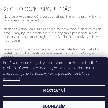
2) CELOROČNÍ SPOLUPRÁCE
Nejprve provedeme veškerou optimalizaci firemního profilu tak, jak
je uvedeno ve variantě 1).
Následně jednou za 1/4 roku doplníme nové fotky a obrázky tak do
profilu, aby byl zápis stále aktuální a aby zápis prokazoval aktivitu
také zevnitř. To je pro Google důležité, přináší to "body" v celkovém
hodnocení.
Jednou za 1/4 roku zašleme klientovi také výsledky profilu, aby byl
zřetelný vývoj, který optimalizace firemního profilu na Google
přináší.
Používáme cookies, abychom Vám umožnili pohodlné
prohlížení webu a díky analýze provozu webu neustále
zlepšovali jeho funkce, výkon a použitelnost.
Více
informací
Lokality
NASTAVENÍ
2026 ©
X-vision
, všechna práva vyhrazena
Vytvořil Shoptet
SOUHLASÍM