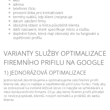
web
adresa
telefonní číslo
provozní doba pro kontaktování
termíny svátků, kdy klient (ne)pracuje
datum založení firmy
obslužná oblast a místa působiště klienta
další nastavení, které specifikuje místo a službu
doplnění fotek, která mají obrovský vliv na fungování a
úspěšnosti profilu
VARIANTY SLUŽBY OPTIMALIZACE
FIREMNÍHO PRIFILU NA GOOGLE
1) JEDNORÁZOVÁ OPTIMALIZACE
Jednorázově zkontrolujeme a optimalizujeme celý firemní profil
klienta tak, aby co nejlépe a nejefektivněji plnil svou funkci. Tedy aby
se zobrazoval na zvolené klíčové slovo co nejvýše ve vyhledávání a
mezi konkurenčními firmami. Cíl je, aby tento firemní profil přinášel
co nevíce poptávek, klientů, nových kontaktů a prokliků do webu
klienta.