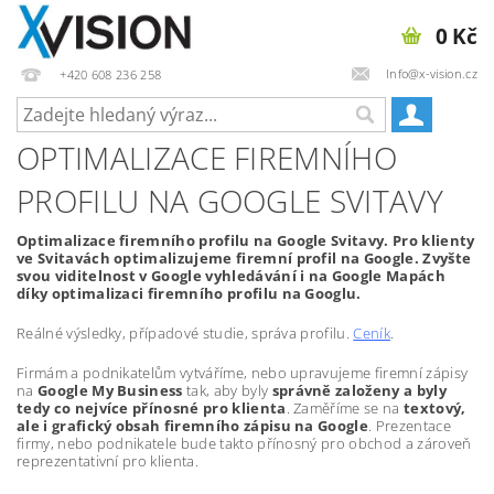
0 Kč
Info@x-vision.cz
+420 608 236 258
OPTIMALIZACE FIREMNÍHO
PROFILU NA GOOGLE SVITAVY
Optimalizace firemního profilu na Google Svitavy. Pro klienty
ve Svitavách optimalizujeme firemní profil na Google. Zvyšte
svou viditelnost v Google vyhledávání i na Google Mapách
díky optimalizaci firemního profilu na Googlu.
Reálné výsledky, případové studie, správa profilu.
Ceník
.
Firmám a podnikatelům vytváříme, nebo upravujeme firemní zápisy
na
Google My Business
tak, aby byly
správně založeny a byly
tedy co nejvíce přínosné pro klienta
. Zaměříme se na
textový,
ale i grafický obsah firemního zápisu na Google
. Prezentace
firmy, nebo podnikatele bude takto přínosný pro obchod a zároveň
reprezentativní pro klienta.