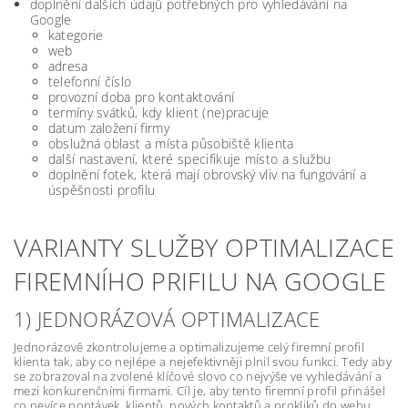
doplnění dalších údajů potřebných pro vyhledávání na
Google
kategorie
web
adresa
telefonní číslo
provozní doba pro kontaktování
termíny svátků, kdy klient (ne)pracuje
datum založení firmy
obslužná oblast a místa působiště klienta
další nastavení, které specifikuje místo a službu
doplnění fotek, která mají obrovský vliv na fungování a
úspěšnosti profilu
VARIANTY SLUŽBY OPTIMALIZACE
FIREMNÍHO PRIFILU NA GOOGLE
1) JEDNORÁZOVÁ OPTIMALIZACE
Jednorázově zkontrolujeme a optimalizujeme celý firemní profil
klienta tak, aby co nejlépe a nejefektivněji plnil svou funkci. Tedy aby
se zobrazoval na zvolené klíčové slovo co nejvýše ve vyhledávání a
mezi konkurenčními firmami. Cíl je, aby tento firemní profil přinášel
co nevíce poptávek, klientů, nových kontaktů a prokliků do webu