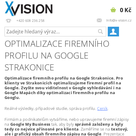
0 Kč
Info@x-vision.cz
+420 608 236 258
OPTIMALIZACE FIREMNÍHO
PROFILU NA GOOGLE
STRAKONICE
Optimalizace firemního profilu na Google Strakonice. Pro
klienty ve Strakonicích optimalizujeme firemní profil na
Google. Zvyšte svou viditelnost v Google vyhledávání i na
Google Mapách díky optimalizaci firemního profilu na
Googlu.
Reálné výsledky, případové studie, správa profilu.
Ceník
.
Firmám a podnikatelům vytváříme, nebo upravujeme firemní zápisy
na
Google My Business
tak, aby byly
správně založeny a byly
tedy co nejvíce přínosné pro klienta
. Zaměříme se na
textový,
ale i grafický obsah firemního zápisu na Google
. Prezentace