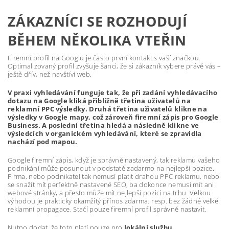
ZÁKAZNÍCI SE ROZHODUJÍ
BĚHEM NĚKOLIKA VTEŘIN
Firemní profil na Googlu je často první kontakt s vaší značkou.
Optimalizovaný profil zvyšuje šanci, že si zákazník vybere právě vás –
ještě dřív, než navštíví web.
V praxi vyhledávání funguje tak, že při zadání vyhledávacího
dotazu na Google kliká přibližně třetina uživatelů na
reklamní PPC výsledky. Druhá třetina uživatelů klikne na
výsledky v Google mapy, což zároveň firemní zápis pro Google
Business. A poslední třetina hledá a následně klikne ve
výsledcích v organickém vyhledávání, které se zpravidla
nachází pod mapou.
Google firemní zápis, když je správně nastavený, tak reklamu vašeho
podnikání může posunout v podstatě zadarmo na nejlepší pozice.
Firma, nebo podnikatel tak nemusí platit drahou PPC reklamu, nebo
se snažit mít perfektně nastavené SEO, ba dokonce nemusí mít ani
webové stránky, a přesto může mít nejlepší pozici na trhu. Velkou
výhodou je prakticky okamžitý přínos zdarma, resp. bez žádné velké
reklamní propagace. Stačí pouze firemní profil správně nastavit.
Nutno dodat, že toto platí pouze pro
lokální službu.