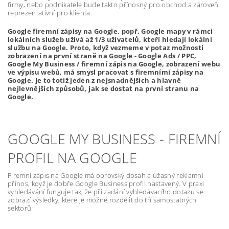
firmy, nebo podnikatele bude takto přínosný pro obchod a zároveň
reprezentativní pro klienta.
Google firemní zápisy na Google, popř. Google mapy v rámci
lokálních služeb užívá až 1/3 uživatelů, kteří hledají lokální
službu na Google. Proto, když vezmeme v potaz možnosti
zobrazení na první straně na Google - Google Ads / PPC,
Google My Business / firemní zápis na Google, zobrazení webu
ve výpisu webů, má smysl pracovat s firemními zápisy na
Google. Je to totiž jeden z nejsnadnějších a hlavně
nejlevnějších způsobů, jak se dostat na první stranu na
Google.
GOOGLE MY BUSINESS - FIREMNÍ
PROFIL NA GOOGLE
Firemní zápis na Google má obrovský dosah a úžasný reklamní
přínos, když je dobře Google Business profil nastavený. V praxi
vyhledávání funguje tak, že při zadání vyhledávacího dotazu se
zobrazí výsledky, které je možné rozdělit do tří samostatných
sektorů.