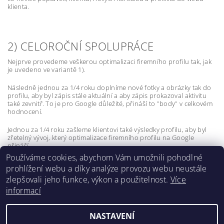
klienta.
2) CELOROČNÍ SPOLUPRÁCE
Nejprve provedeme veškerou optimalizaci firemního profilu tak, jak
je uvedeno ve variantě 1).
Následně jednou za 1/4 roku doplníme nové fotky a obrázky tak do
profilu, aby byl zápis stále aktuální a aby zápis prokazoval aktivitu
také zevnitř. To je pro Google důležité, přináší to "body" v celkovém
hodnocení.
Jednou za 1/4 roku zašleme klientovi také výsledky profilu, aby byl
zřetelný vývoj, který optimalizace firemního profilu na Google
přináší.
Používáme cookies, abychom Vám umožnili pohodlné
prohlížení webu a díky analýze provozu webu neustále
zlepšovali jeho funkce, výkon a použitelnost.
Více
informací
Lokality
NASTAVENÍ