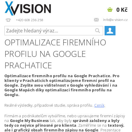
0 Kč
Info@x-vision.cz
+420 608 236 258
OPTIMALIZACE FIREMNÍHO
PROFILU NA GOOGLE
PRACHATICE
Optimalizace firemního profilu na Google Prachatice. Pro
klienty v Prachaticích optimalizujeme firemní profil na
Google. Zvyšte svou viditelnost v Google vyhledávání i na
Google Mapách díky optimalizaci firemního profilu na
Googlu.
Reálné výsledky, případové studie, správa profilu.
Ceník
.
Firmám a podnikatelům vytváříme, nebo upravujeme firemní zápisy
na
Google My Business
tak, aby byly
správně založeny a byly
tedy co nejvíce přínosné pro klienta
. Zaměříme se na
textový,
ale i grafický obsah firemního zápisu na Google
. Prezentace