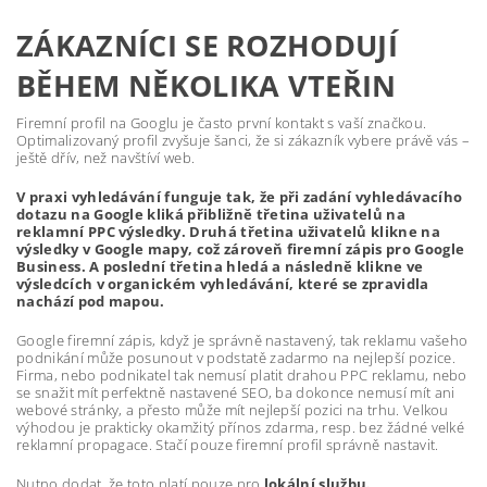
ZÁKAZNÍCI SE ROZHODUJÍ
BĚHEM NĚKOLIKA VTEŘIN
Firemní profil na Googlu je často první kontakt s vaší značkou.
Optimalizovaný profil zvyšuje šanci, že si zákazník vybere právě vás –
ještě dřív, než navštíví web.
V praxi vyhledávání funguje tak, že při zadání vyhledávacího
dotazu na Google kliká přibližně třetina uživatelů na
reklamní PPC výsledky. Druhá třetina uživatelů klikne na
výsledky v Google mapy, což zároveň firemní zápis pro Google
Business. A poslední třetina hledá a následně klikne ve
výsledcích v organickém vyhledávání, které se zpravidla
nachází pod mapou.
Google firemní zápis, když je správně nastavený, tak reklamu vašeho
podnikání může posunout v podstatě zadarmo na nejlepší pozice.
Firma, nebo podnikatel tak nemusí platit drahou PPC reklamu, nebo
se snažit mít perfektně nastavené SEO, ba dokonce nemusí mít ani
webové stránky, a přesto může mít nejlepší pozici na trhu. Velkou
výhodou je prakticky okamžitý přínos zdarma, resp. bez žádné velké
reklamní propagace. Stačí pouze firemní profil správně nastavit.
Nutno dodat, že toto platí pouze pro
lokální službu.