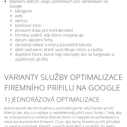
doplnění dalších údajů potřebných pro vyhledávání na
Google
kategorie
web
adresa
telefonní číslo
provozní doba pro kontaktování
termíny svátků, kdy klient (ne)pracuje
datum založení firmy
obslužná oblast a místa působiště klienta
další nastavení, které specifikuje místo a službu
doplnění fotek, která mají obrovský vliv na fungování a
úspěšnosti profilu
VARIANTY SLUŽBY OPTIMALIZACE
FIREMNÍHO PRIFILU NA GOOGLE
1) JEDNORÁZOVÁ OPTIMALIZACE
Jednorázově zkontrolujeme a optimalizujeme celý firemní profil
klienta tak, aby co nejlépe a nejefektivněji plnil svou funkci. Tedy aby
se zobrazoval na zvolené klíčové slovo co nejvýše ve vyhledávání a
mezi konkurenčními firmami. Cíl je, aby tento firemní profil přinášel
co nevíce poptávek, klientů, nových kontaktů a prokliků do webu