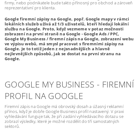
firmy, nebo podnikatele bude takto přínosný pro obchod a zároveň
reprezentativní pro klienta.
Google firemní zápisy na Google, popř. Google mapy v rámci
lokálních služeb užívá až 1/3 uživatelů, kteří hledají lokální
službu na Google. Proto, když vezmeme v potaz možnosti
zobrazení na první straně na Google - Google Ads / PPC,
Google My Business / firemní zápis na Google, zobrazení webu
ve výpisu webů, má smysl pracovat s firemními zápisy na
Google. Je to totiž jeden z nejsnadnějších a hlavně
nejlevnějších způsobů, jak se dostat na první stranu na
Google.
GOOGLE MY BUSINESS - FIREMNÍ
PROFIL NA GOOGLE
Firemní zápis na Google má obrovský dosah a úžasný reklamní
přínos, když je dobře Google Business profil nastavený. V praxi
vyhledávání funguje tak, že při zadání vyhledávacího dotazu se
zobrazí výsledky, které je možné rozdělit do tří samostatných
sektorů.