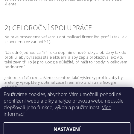
klienta.
2) CELOROČNÍ SPOLUPRÁCE
Nejprve provedeme veškerou optimalizaci firemního profilu tak, jak
je uvedeno ve variantě 1).
Následně jednou za 1/4 roku doplníme nové fotky a obrázky tak do
profilu, aby byl zápis stále aktuální a aby zápis prokazoval aktivitu
také zevnitř. To je pro Google důležité, přináší to "body" v celkovém
hodnocení.
Jednou za 1/4 roku zašleme klientovi také výsledky profilu, aby byl
zřetelný vývoj, který optimalizace firemního profilu na Google
přináší.
Používáme cookies, abychom Vám umožnili pohodlné
prohlížení webu a díky analýze provozu webu neustále
zlepšovali jeho funkce, výkon a použitelnost.
Více
informací
Lokality
NASTAVENÍ