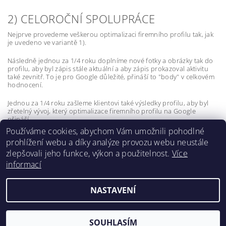
2) CELOROČNÍ SPOLUPRÁCE
Nejprve provedeme veškerou optimalizaci firemního profilu tak, jak
je uvedeno ve variantě 1).
Následně jednou za 1/4 roku doplníme nové fotky a obrázky tak do
profilu, aby byl zápis stále aktuální a aby zápis prokazoval aktivitu
také zevnitř. To je pro Google důležité, přináší to "body" v celkovém
hodnocení.
Jednou za 1/4 roku zašleme klientovi také výsledky profilu, aby byl
zřetelný vývoj, který optimalizace firemního profilu na Google
přináší.
Používáme cookies, abychom Vám umožnili pohodlné
prohlížení webu a díky analýze provozu webu neustále
zlepšovali jeho funkce, výkon a použitelnost.
Více
informací
Lokality
NASTAVENÍ
2026 ©
X-vision
, všechna práva vyhrazena
Vytvořil Shoptet
SOUHLASÍM