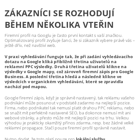
ZÁKAZNÍCI SE ROZHODUJÍ
BĚHEM NĚKOLIKA VTEŘIN
Firemní profil na Googlu je často první kontakt s vaší značkou.
Optimalizovaný profil zvyšuje šanci, že si zákazník vybere právě vás –
ještě dřív, než navštíví web.
V praxi vyhledávání funguje tak, že při zadání vyhledávacího
dotazu na Google kliká přibližně třetina uživatelů na
reklamní PPC výsledky. Druhá třetina uživatelů klikne na
výsledky v Google mapy, což zároveň firemní zápis pro Google
Business. A poslední třetina hledá a následně klikne ve
výsledcích v organickém vyhledávání, které se zpravidla
nachází pod mapou.
Google firemní zápis, když je správně nastavený, tak reklamu vašeho
podnikání může posunout v podstatě zadarmo na nejlepší pozice.
Firma, nebo podnikatel tak nemusí platit drahou PPC reklamu, nebo
se snažit mít perfektně nastavené SEO, ba dokonce nemusí mít ani
webové stránky, a přesto může mít nejlepší pozici na trhu. Velkou
výhodou je prakticky okamžitý přínos zdarma, resp. bez žádné velké
reklamní propagace. Stačí pouze firemní profil správně nastavit.
Nutno dodat, že toto platí pouze pro
lokální službu.