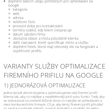
doplnění dalších údajů potřebných pro vyhledávání na
Google
kategorie
web
adresa
telefonní číslo
provozní doba pro kontaktování
termíny svátků, kdy klient (ne)pracuje
datum založení firmy
obslužná oblast a místa působiště klienta
další nastavení, které specifikuje místo a službu
doplnění fotek, která mají obrovský vliv na fungování a
úspěšnosti profilu
VARIANTY SLUŽBY OPTIMALIZACE
FIREMNÍHO PRIFILU NA GOOGLE
1) JEDNORÁZOVÁ OPTIMALIZACE
Jednorázově zkontrolujeme a optimalizujeme celý firemní profil
klienta tak, aby co nejlépe a nejefektivněji plnil svou funkci. Tedy aby
se zobrazoval na zvolené klíčové slovo co nejvýše ve vyhledávání a
mezi konkurenčními firmami. Cíl je, aby tento firemní profil přinášel
co nevíce poptávek, klientů, nových kontaktů a prokliků do webu