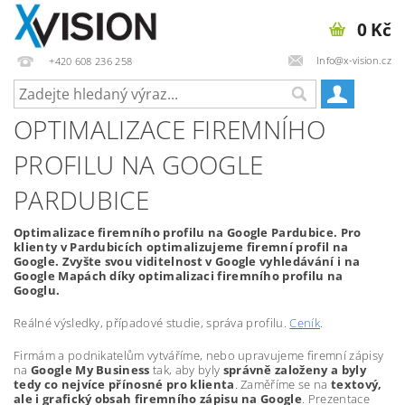
0 Kč
Info@x-vision.cz
+420 608 236 258
OPTIMALIZACE FIREMNÍHO
PROFILU NA GOOGLE
PARDUBICE
Optimalizace firemního profilu na Google Pardubice. Pro
klienty v Pardubicích optimalizujeme firemní profil na
Google. Zvyšte svou viditelnost v Google vyhledávání i na
Google Mapách díky optimalizaci firemního profilu na
Googlu.
Reálné výsledky, případové studie, správa profilu.
Ceník
.
Firmám a podnikatelům vytváříme, nebo upravujeme firemní zápisy
na
Google My Business
tak, aby byly
správně založeny a byly
tedy co nejvíce přínosné pro klienta
. Zaměříme se na
textový,
ale i grafický obsah firemního zápisu na Google
. Prezentace