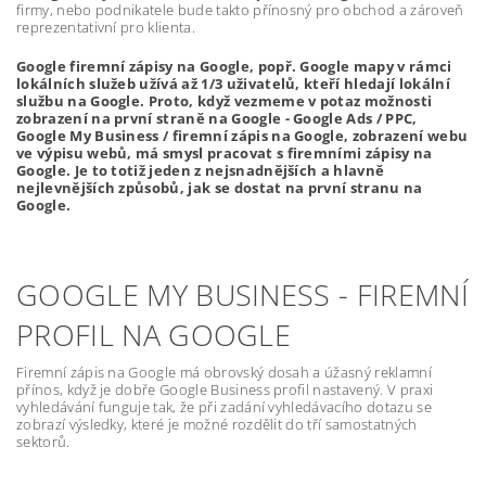
firmy, nebo podnikatele bude takto přínosný pro obchod a zároveň
reprezentativní pro klienta.
Google firemní zápisy na Google, popř. Google mapy v rámci
lokálních služeb užívá až 1/3 uživatelů, kteří hledají lokální
službu na Google. Proto, když vezmeme v potaz možnosti
zobrazení na první straně na Google - Google Ads / PPC,
Google My Business / firemní zápis na Google, zobrazení webu
ve výpisu webů, má smysl pracovat s firemními zápisy na
Google. Je to totiž jeden z nejsnadnějších a hlavně
nejlevnějších způsobů, jak se dostat na první stranu na
Google.
GOOGLE MY BUSINESS - FIREMNÍ
PROFIL NA GOOGLE
Firemní zápis na Google má obrovský dosah a úžasný reklamní
přínos, když je dobře Google Business profil nastavený. V praxi
vyhledávání funguje tak, že při zadání vyhledávacího dotazu se
zobrazí výsledky, které je možné rozdělit do tří samostatných
sektorů.