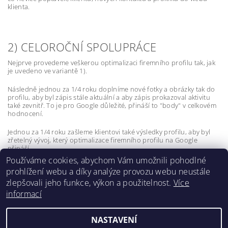
klienta.
2) CELOROČNÍ SPOLUPRÁCE
Nejprve provedeme veškerou optimalizaci firemního profilu tak, jak
je uvedeno ve variantě 1).
Následně jednou za 1/4 roku doplníme nové fotky a obrázky tak do
profilu, aby byl zápis stále aktuální a aby zápis prokazoval aktivitu
také zevnitř. To je pro Google důležité, přináší to "body" v celkovém
hodnocení.
Jednou za 1/4 roku zašleme klientovi také výsledky profilu, aby byl
zřetelný vývoj, který optimalizace firemního profilu na Google
přináší.
Používáme cookies, abychom Vám umožnili pohodlné
prohlížení webu a díky analýze provozu webu neustále
zlepšovali jeho funkce, výkon a použitelnost.
Více
informací
Lokality
NASTAVENÍ