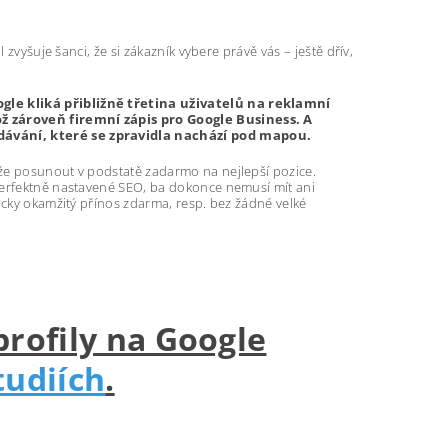
zvyšuje šanci, že si zákazník vybere právě vás – ještě dřív,
gle kliká přibližně třetina uživatelů na reklamní
ž zároveň firemní zápis pro Google Business. A
dávání, které se zpravidla nachází pod mapou.
že posunout v podstatě zadarmo na nejlepší pozice.
perfektně nastavené SEO, ba dokonce nemusí mít ani
icky okamžitý přínos zdarma, resp. bez žádné velké
profily na Google
tudiích
.