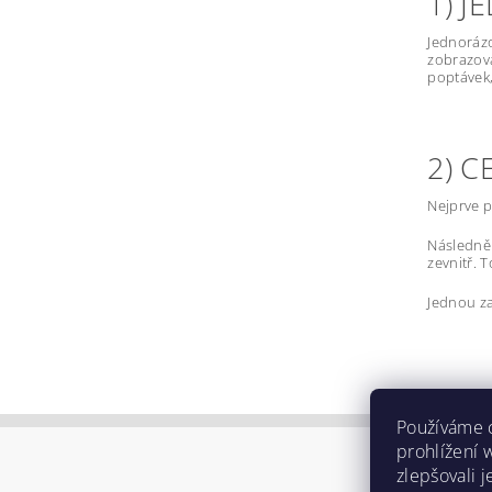
1) 
Jednorázo
zobrazova
poptávek,
2) 
Nejprve p
Následně 
zevnitř. 
Jednou za
Používáme 
prohlížení 
zlepšovali 