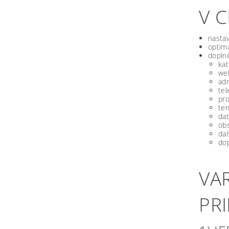
V 
nastav
optima
doplně
kat
we
ad
tel
pro
ter
dat
obs
dal
dop
VA
PR