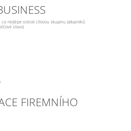
BUSINESS
l co nejlépe oslovil cílovou skupinu zákazníků
líčové slovo)
u
ZACE FIREMNÍHO