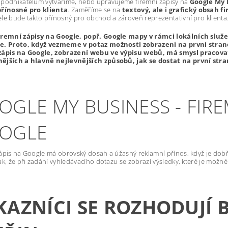
 podnikatelům vytváříme, nebo upravujeme firemní zápisy na
Google My 
přínosné pro klienta
. Zaměříme se na
textový, ale i grafický obsah 
le bude takto přínosný pro obchod a zároveň reprezentativní pro klienta
iremní zápisy na Google, popř. Google mapy v rámci lokálních služeb 
e. Proto, když vezmeme v potaz možnosti zobrazení na první straně
zápis na Google, zobrazení webu ve výpisu webů, má smysl pracovat 
ějších a hlavně nejlevnějších způsobů, jak se dostat na první str
OGLE MY BUSINESS - FIRE
OGLE
ápis na Google má obrovský dosah a úžasný reklamní přínos, když je dobř
ak, že při zadání vyhledávacího dotazu se zobrazí výsledky, které je možné
KAZNÍCI SE ROZHODUJÍ