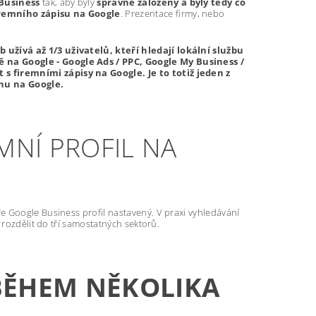
Business
tak, aby byly
správně založeny a byly tedy co
firemního zápisu na Google
. Prezentace firmy, nebo
.
užívá až 1/3 uživatelů, kteří hledají lokální službu
 na Google - Google Ads / PPC, Google My Business /
s firemními zápisy na Google. Je to totiž jeden z
anu na Google.
MNÍ PROFIL NA
e Google Business profil nastavený. V praxi vyhledávání
 rozdělit do tří samostatných sektorů.
 BĚHEM NĚKOLIKA