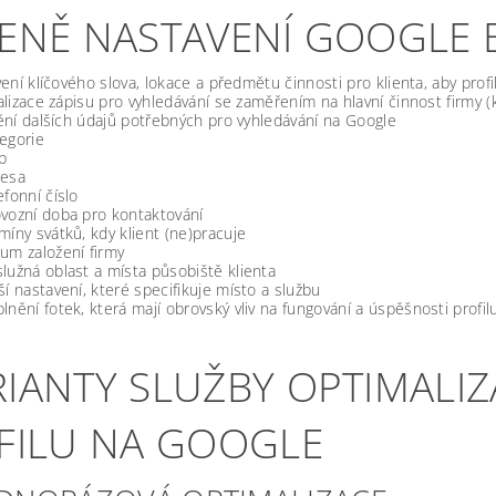
CENĚ NASTAVENÍ GOOGLE 
ení klíčového slova, lokace a předmětu činnosti pro klienta, aby profi
lizace zápisu pro vyhledávání se zaměřením na hlavní činnost firmy (k
ní dalších údajů potřebných pro vyhledávání na Google
egorie
b
resa
efonní číslo
vozní doba pro kontaktování
míny svátků, kdy klient (ne)pracuje
um založení firmy
lužná oblast a místa působiště klienta
ší nastavení, které specifikuje místo a službu
lnění fotek, která mají obrovský vliv na fungování a úspěšnosti profil
RIANTY SLUŽBY OPTIMALI
IFILU NA GOOGLE