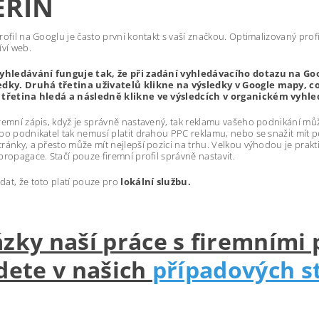
EŘIN
rofil na Googlu je často první kontakt s vaší značkou. Optimalizovaný profil 
íví web.
vyhledávání funguje tak, že při zadání vyhledávacího dotazu na Goo
edky. Druhá třetina uživatelů klikne na výsledky v Google mapy, co
 třetina hledá a následně klikne ve výsledcích v organickém vyhle
remní zápis, když je správně nastavený, tak reklamu vašeho podnikání mů
bo podnikatel tak nemusí platit drahou PPC reklamu, nebo se snažit mít 
ránky, a přesto může mít nejlepší pozici na trhu. Velkou výhodou je prakt
propagace. Stačí pouze firemní profil správně nastavit.
at, že toto platí pouze pro
lokální službu.
zky naší práce s firemními 
dete v našich
případových s