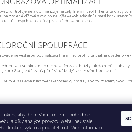
JEDNORÁZOVÁ OPTIMALIZACE
vě zkontrolujeme a optimalizujeme celý firemní profil klienta tak, aby co ne
l na zvolené klíčové slovo co nejvýše ve vyhledávání a mezi konkurenčními f
 klientů, nových kontaktů a prokliků do webu klienta.
CELOROČNÍ SPOLUPRÁCE
rovedeme veškerou optimalizaci firemního profilu tak, jak je uvedeno ve v
jednou za 1/4 roku doplníme nové fotky a obrázky tak do profilu, aby byl zá
To je pro Google důležité, přináší to "body" v celkovém hodnocení.
 1/4 roku zašleme klientovi také výsledky profilu, aby byl zřetelný vývoj, k
cookies, abychom Vám umožnili pohodlné
SO
webu a díky analýze provozu webu neustále
Lokality
jeho funkce, výkon a použitelnost.
Více informací