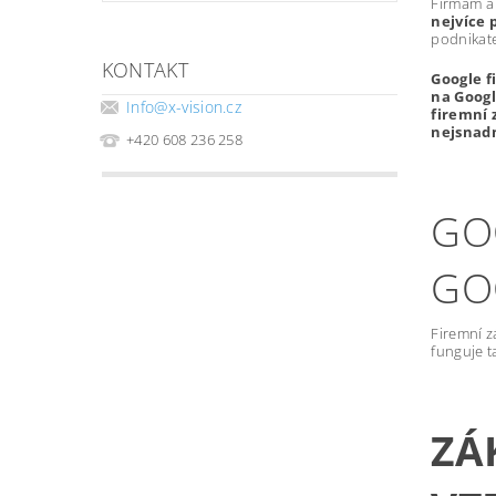
Firmám a
nejvíce 
podnikate
KONTAKT
Google f
na Googl
Info
@
x-vision.cz
firemní 
nejsnadn
+420 608 236 258
GO
GO
Firemní z
funguje t
ZÁ