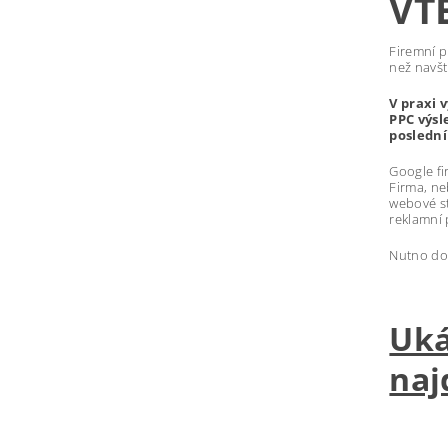
VT
Firemní p
než navšt
V praxi 
PPC výsl
poslední
Google fi
Firma, ne
webové st
reklamní 
Nutno dod
Uká
naj