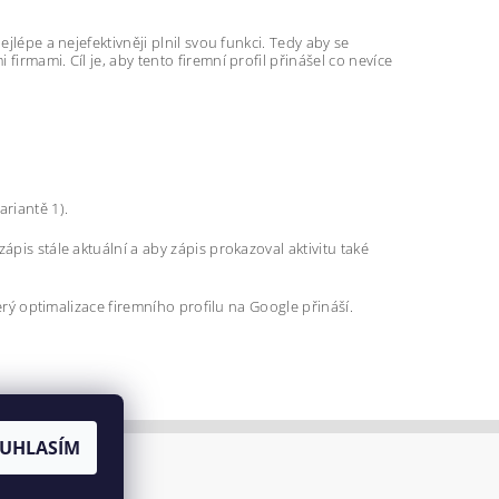
jlépe a nejefektivněji plnil svou funkci. Tedy aby se
irmami. Cíl je, aby tento firemní profil přinášel co nevíce
ariantě 1).
pis stále aktuální a aby zápis prokazoval aktivitu také
terý optimalizace firemního profilu na Google přináší.
UHLASÍM