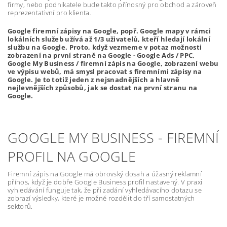
firmy, nebo podnikatele bude takto přínosný pro obchod a zároveň
reprezentativní pro klienta.
Google firemní zápisy na Google, popř. Google mapy v rámci
lokálních služeb užívá až 1/3 uživatelů, kteří hledají lokální
službu na Google. Proto, když vezmeme v potaz možnosti
zobrazení na první straně na Google - Google Ads / PPC,
Google My Business / firemní zápis na Google, zobrazení webu
ve výpisu webů, má smysl pracovat s firemními zápisy na
Google. Je to totiž jeden z nejsnadnějších a hlavně
nejlevnějších způsobů, jak se dostat na první stranu na
Google.
GOOGLE MY BUSINESS - FIREMNÍ
PROFIL NA GOOGLE
Firemní zápis na Google má obrovský dosah a úžasný reklamní
přínos, když je dobře Google Business profil nastavený. V praxi
vyhledávání funguje tak, že při zadání vyhledávacího dotazu se
zobrazí výsledky, které je možné rozdělit do tří samostatných
sektorů.