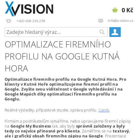
0 Kč
Info@x-vision.cz
+420 608 236 258
OPTIMALIZACE FIREMNÍHO
PROFILU NA GOOGLE KUTNÁ
HORA
Optimalizace firemního profilu na Google Kutná Hora. Pro
klienty v Kutné Hoře optimalizujeme firemní profil na
Google. Zvyšte svou viditelnost v Google vyhledávání i na
Google Mapách díky optimalizaci firemního profilu na
Googlu.
Reálné výsledky, případové studie, správa profilu.
Ceník
.
Firmám a podnikatelům vytváříme, nebo upravujeme firemní zápisy
na
Google My Business
tak, aby byly
správně založeny a byly
tedy co nejvíce přínosné pro klienta
. Zaměříme se na
textový,
ale i grafický obsah firemního zápisu na Google
. Prezentace