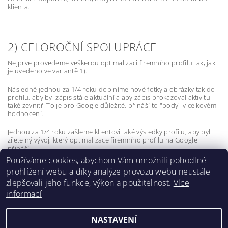
klienta.
2) CELOROČNÍ SPOLUPRÁCE
Nejprve provedeme veškerou optimalizaci firemního profilu tak, jak
je uvedeno ve variantě 1).
Následně jednou za 1/4 roku doplníme nové fotky a obrázky tak do
profilu, aby byl zápis stále aktuální a aby zápis prokazoval aktivitu
také zevnitř. To je pro Google důležité, přináší to "body" v celkovém
hodnocení.
Jednou za 1/4 roku zašleme klientovi také výsledky profilu, aby byl
zřetelný vývoj, který optimalizace firemního profilu na Google
přináší.
Používáme cookies, abychom Vám umožnili pohodlné
prohlížení webu a díky analýze provozu webu neustále
zlepšovali jeho funkce, výkon a použitelnost.
Více
informací
Lokality
NASTAVENÍ