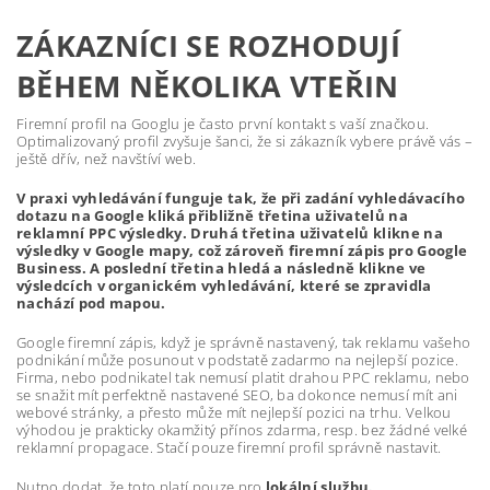
ZÁKAZNÍCI SE ROZHODUJÍ
BĚHEM NĚKOLIKA VTEŘIN
Firemní profil na Googlu je často první kontakt s vaší značkou.
Optimalizovaný profil zvyšuje šanci, že si zákazník vybere právě vás –
ještě dřív, než navštíví web.
V praxi vyhledávání funguje tak, že při zadání vyhledávacího
dotazu na Google kliká přibližně třetina uživatelů na
reklamní PPC výsledky. Druhá třetina uživatelů klikne na
výsledky v Google mapy, což zároveň firemní zápis pro Google
Business. A poslední třetina hledá a následně klikne ve
výsledcích v organickém vyhledávání, které se zpravidla
nachází pod mapou.
Google firemní zápis, když je správně nastavený, tak reklamu vašeho
podnikání může posunout v podstatě zadarmo na nejlepší pozice.
Firma, nebo podnikatel tak nemusí platit drahou PPC reklamu, nebo
se snažit mít perfektně nastavené SEO, ba dokonce nemusí mít ani
webové stránky, a přesto může mít nejlepší pozici na trhu. Velkou
výhodou je prakticky okamžitý přínos zdarma, resp. bez žádné velké
reklamní propagace. Stačí pouze firemní profil správně nastavit.
Nutno dodat, že toto platí pouze pro
lokální službu.