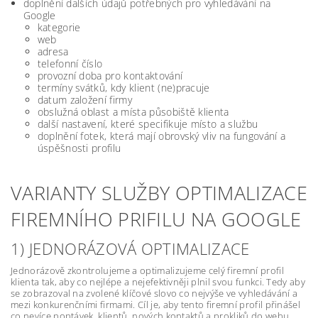
doplnění dalších údajů potřebných pro vyhledávání na
Google
kategorie
web
adresa
telefonní číslo
provozní doba pro kontaktování
termíny svátků, kdy klient (ne)pracuje
datum založení firmy
obslužná oblast a místa působiště klienta
další nastavení, které specifikuje místo a službu
doplnění fotek, která mají obrovský vliv na fungování a
úspěšnosti profilu
VARIANTY SLUŽBY OPTIMALIZACE
FIREMNÍHO PRIFILU NA GOOGLE
1) JEDNORÁZOVÁ OPTIMALIZACE
Jednorázově zkontrolujeme a optimalizujeme celý firemní profil
klienta tak, aby co nejlépe a nejefektivněji plnil svou funkci. Tedy aby
se zobrazoval na zvolené klíčové slovo co nejvýše ve vyhledávání a
mezi konkurenčními firmami. Cíl je, aby tento firemní profil přinášel
co nevíce poptávek, klientů, nových kontaktů a prokliků do webu