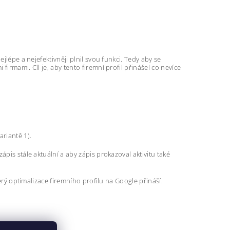
jlépe a nejefektivněji plnil svou funkci. Tedy aby se
irmami. Cíl je, aby tento firemní profil přinášel co nevíce
ariantě 1).
pis stále aktuální a aby zápis prokazoval aktivitu také
terý optimalizace firemního profilu na Google přináší.