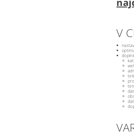
naj
V 
nastav
optima
doplně
kat
we
ad
tel
pro
ter
dat
obs
dal
dop
VA