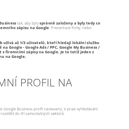
Business
tak, aby byly
správně založeny a byly tedy co
firemního zápisu na Google
. Prezentace firmy, nebo
.
užívá až 1/3 uživatelů, kteří hledají lokální službu
 na Google - Google Ads / PPC, Google My Business /
s firemními zápisy na Google. Je to totiž jeden z
anu na Google.
MNÍ PROFIL NA
e Google Business profil nastavený. V praxi vyhledávání
 rozdělit do tří samostatných sektorů.