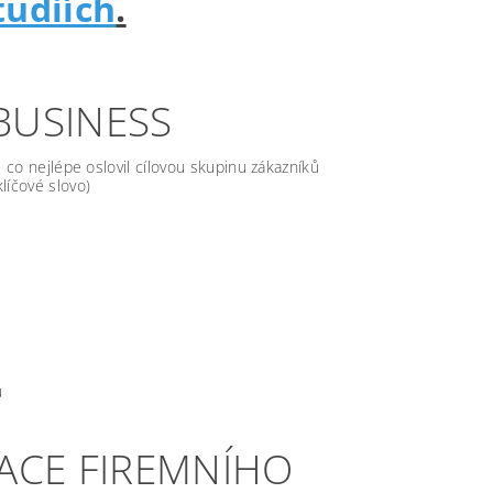
tudiích
.
BUSINESS
l co nejlépe oslovil cílovou skupinu zákazníků
líčové slovo)
u
ZACE FIREMNÍHO