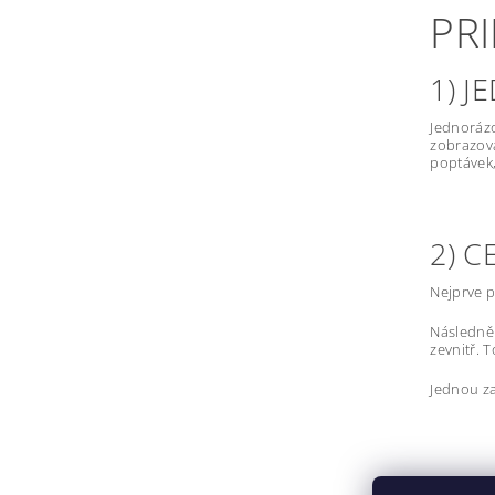
PR
1) 
Jednorázo
zobrazova
poptávek,
2) 
Nejprve p
Následně 
zevnitř. 
Jednou za