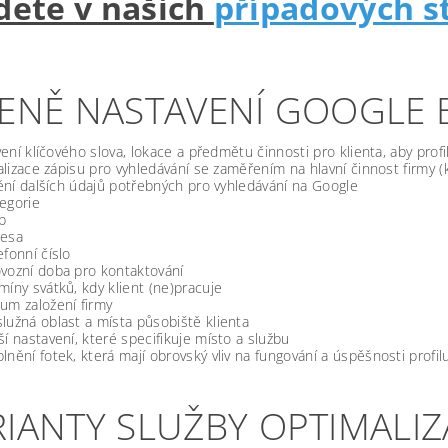
dete v našich
případových s
CENĚ NASTAVENÍ GOOGLE 
ení klíčového slova, lokace a předmětu činnosti pro klienta, aby profi
lizace zápisu pro vyhledávání se zaměřením na hlavní činnost firmy (k
ní dalších údajů potřebných pro vyhledávání na Google
egorie
b
resa
efonní číslo
vozní doba pro kontaktování
míny svátků, kdy klient (ne)pracuje
um založení firmy
lužná oblast a místa působiště klienta
ší nastavení, které specifikuje místo a službu
lnění fotek, která mají obrovský vliv na fungování a úspěšnosti profil
RIANTY SLUŽBY OPTIMALI