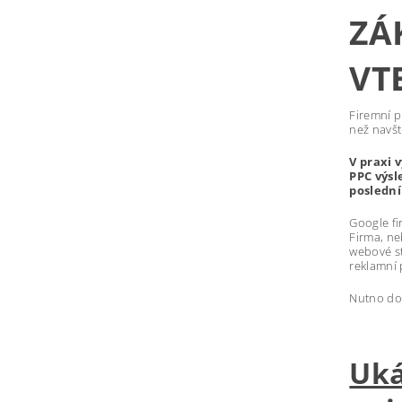
ZÁ
VT
Firemní p
než navšt
V praxi 
PPC výsl
poslední
Google fi
Firma, ne
webové st
reklamní 
Nutno dod
Uká