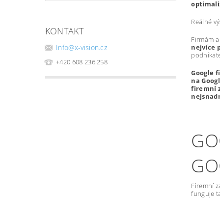
optimali
Reálné vý
KONTAKT
Firmám a
nejvíce 
Info
@
x-vision.cz
podnikate
+420 608 236 258
Google f
na Googl
firemní 
nejsnadn
GO
GO
Firemní z
funguje t