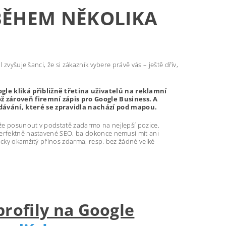
 BĚHEM NĚKOLIKA
zvyšuje šanci, že si zákazník vybere právě vás – ještě dřív,
gle kliká přibližně třetina uživatelů na reklamní
ž zároveň firemní zápis pro Google Business. A
dávání, které se zpravidla nachází pod mapou.
že posunout v podstatě zadarmo na nejlepší pozice.
perfektně nastavené SEO, ba dokonce nemusí mít ani
icky okamžitý přínos zdarma, resp. bez žádné velké
profily na Google