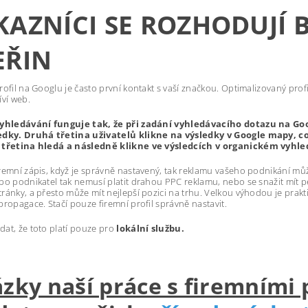
KAZNÍCI SE ROZHODUJÍ
EŘIN
rofil na Googlu je často první kontakt s vaší značkou. Optimalizovaný profil 
íví web.
vyhledávání funguje tak, že při zadání vyhledávacího dotazu na Goo
edky. Druhá třetina uživatelů klikne na výsledky v Google mapy, co
 třetina hledá a následně klikne ve výsledcích v organickém vyhle
remní zápis, když je správně nastavený, tak reklamu vašeho podnikání mů
bo podnikatel tak nemusí platit drahou PPC reklamu, nebo se snažit mít 
ránky, a přesto může mít nejlepší pozici na trhu. Velkou výhodou je prakt
propagace. Stačí pouze firemní profil správně nastavit.
at, že toto platí pouze pro
lokální službu.
zky naší práce s firemními 