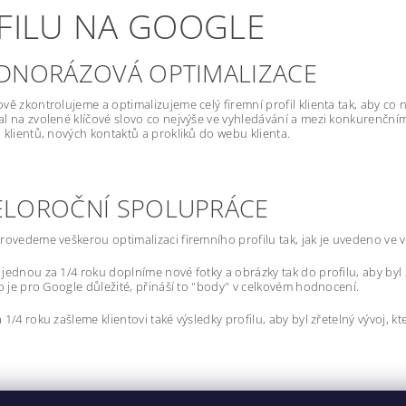
IFILU NA GOOGLE
JEDNORÁZOVÁ OPTIMALIZACE
vě zkontrolujeme a optimalizujeme celý firemní profil klienta tak, aby co ne
l na zvolené klíčové slovo co nejvýše ve vyhledávání a mezi konkurenčními f
 klientů, nových kontaktů a prokliků do webu klienta.
CELOROČNÍ SPOLUPRÁCE
rovedeme veškerou optimalizaci firemního profilu tak, jak je uvedeno ve v
jednou za 1/4 roku doplníme nové fotky a obrázky tak do profilu, aby byl zá
To je pro Google důležité, přináší to "body" v celkovém hodnocení.
 1/4 roku zašleme klientovi také výsledky profilu, aby byl zřetelný vývoj, k