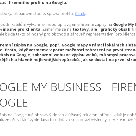
zaci firemního profilu na Googlu.
sledky, případové studie, správa profilu.
Ceník
.
 podnikatelům vytváříme, nebo upravujeme firemní zápisy na
Google My 
přínosné pro klienta
. Zaměříme se na
textový, ale i grafický obsah 
le bude takto přínosný pro obchod a zároveň reprezentativní pro klienta
iremní zápisy na Google, popř. Google mapy v rámci lokálních služeb 
e. Proto, když vezmeme v potaz možnosti zobrazení na první straně
zápis na Google, zobrazení webu ve výpisu webů, má smysl pracovat 
ějších a hlavně nejlevnějších způsobů, jak se dostat na první str
OGLE MY BUSINESS - FIRE
OGLE
ápis na Google má obrovský dosah a úžasný reklamní přínos, když je dobř
ak, že při zadání vyhledávacího dotazu se zobrazí výsledky, které je možné