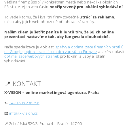
Většina firem působí v konkrétním městě nebo několika okolních.
Přesto je jejich web často
nepřipravený pro lokální vyhledávání
.
To vede k tomu, že i kvalitní firmy zbytečně
utrácí za reklamy
,
místo aby jejich web přirozeně přitahoval zákazníky.
Naším cílem je šetřit peníze klientů tím, že jejich online
prezentaci nastavíme tak, aby fungovala dlouhodobě.
Naše specializace je v oblasti
správy a optimalizace firemních profilů
na Google
,
optimalizace firemních zápisů na Firmy.cz
a také v oblasti
optimalizace webových stránek
pro lokální služby a lokální
vyhledávání.
📍 KONTAKT
X-VISION – online marketingová agentura, Praha
📞
+420 608 236 258
📧
info@x-vision.cz
📍 Zelinářská 529/8, Praha 4 – Braník, 147 00