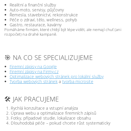
Realitní a finanční služby
Auto-moto, servisy, půjčovny
Řemesla, stavebnictví, rekonstrukce
Péče o zdraví, tělo, wellness, pohyb
Gastro, restaurace, kavárny
Pomáháme firmám, které chtějí být lépe vidět, ale nemají chuť (ani
rozpočet) na drahé kampaně.
🎯 NA CO SE SPECIALIZUJEME
Firemní zápisy na Google
Firemní zápisy na Firmy.cz
Optimalizace webových stránek pro lokální služby
Tvorba webových stránek
a
tvorba microsite
🛠️ JAK PRACUJEME
Rychlá konzultace a vstupní analýza
Úprava webu a optimalizace firemních zápisů
Fotky, případové studie, lokalizace obsahu
Dlouhodobá péče – pokud chcete růst systematicky