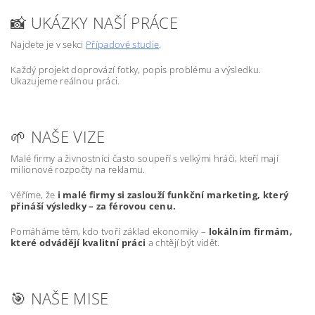
📸 UKÁZKY NAŠÍ PRÁCE
Najdete je v sekci
Případové studie
.
Každý projekt doprovází fotky, popis problému a výsledku.
Ukazujeme reálnou práci.
🌱 NAŠE VIZE
Malé firmy a živnostníci často soupeří s velkými hráči, kteří mají
milionové rozpočty na reklamu.
Věříme, že
i malé firmy si zaslouží funkční marketing, který
přináší výsledky – za férovou cenu.
Pomáháme těm, kdo tvoří základ ekonomiky –
lokálním firmám,
které odvádějí kvalitní práci
a chtějí být vidět.
🎯 NAŠE MISE