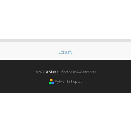
Lokality
2026 ©
X-vision
, všechna práva vyhrazena
Vytvořil Shoptet