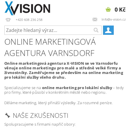
0 Kč
Info@x-vision.cz
+420 608 236 258
ONLINE MARKETINGOVÁ
AGENTURA VARNSDORF
Online marketingová agentura X-VISION se ve Varnsdorfu
věnuje online marketingu pro malé a středně velké firmy a
živnostníky. Zaměřujeme se především na online marketing
pro lokální služby všeho druhu.
Specializujeme se na
online marketing pro lokální služby
– tedy
pro firmy, které působí v konkrétním městě nebo regionu.
Děláme marketing, který přináší výsledky. Za rozumné peníze.
🔧 NAŠE ZKUŠENOSTI
Spolupracujeme s firmami napříč obory: