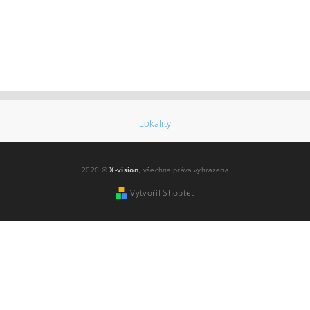
Lokality
2026 ©
X-vision
, všechna práva vyhrazena
Vytvořil Shoptet