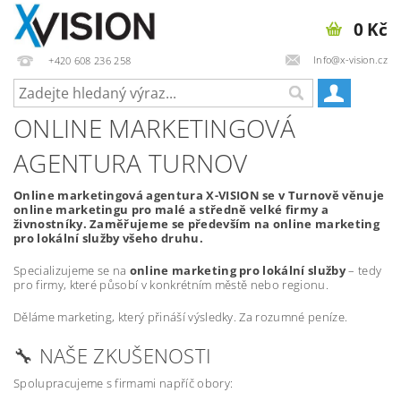
0 Kč
Info@x-vision.cz
+420 608 236 258
ONLINE MARKETINGOVÁ
AGENTURA TURNOV
Online marketingová agentura X-VISION se v Turnově věnuje
online marketingu pro malé a středně velké firmy a
živnostníky. Zaměřujeme se především na online marketing
pro lokální služby všeho druhu.
Specializujeme se na
online marketing pro lokální služby
– tedy
pro firmy, které působí v konkrétním městě nebo regionu.
Děláme marketing, který přináší výsledky. Za rozumné peníze.
🔧 NAŠE ZKUŠENOSTI
Spolupracujeme s firmami napříč obory: