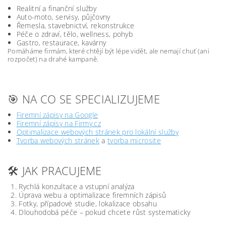
Realitní a finanční služby
Auto-moto, servisy, půjčovny
Řemesla, stavebnictví, rekonstrukce
Péče o zdraví, tělo, wellness, pohyb
Gastro, restaurace, kavárny
Pomáháme firmám, které chtějí být lépe vidět, ale nemají chuť (ani
rozpočet) na drahé kampaně.
🎯 NA CO SE SPECIALIZUJEME
Firemní zápisy na Google
Firemní zápisy na Firmy.cz
Optimalizace webových stránek pro lokální služby
Tvorba webových stránek
a
tvorba microsite
🛠️ JAK PRACUJEME
Rychlá konzultace a vstupní analýza
Úprava webu a optimalizace firemních zápisů
Fotky, případové studie, lokalizace obsahu
Dlouhodobá péče – pokud chcete růst systematicky