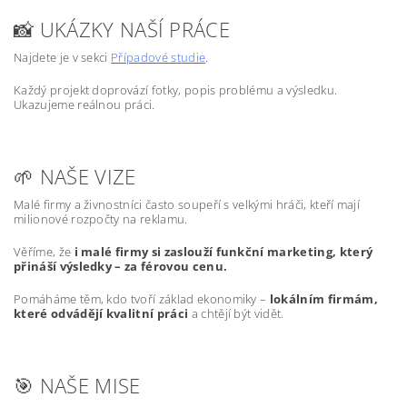
📸 UKÁZKY NAŠÍ PRÁCE
Najdete je v sekci
Případové studie
.
Každý projekt doprovází fotky, popis problému a výsledku.
Ukazujeme reálnou práci.
🌱 NAŠE VIZE
Malé firmy a živnostníci často soupeří s velkými hráči, kteří mají
milionové rozpočty na reklamu.
Věříme, že
i malé firmy si zaslouží funkční marketing, který
přináší výsledky – za férovou cenu.
Pomáháme těm, kdo tvoří základ ekonomiky –
lokálním firmám,
které odvádějí kvalitní práci
a chtějí být vidět.
🎯 NAŠE MISE