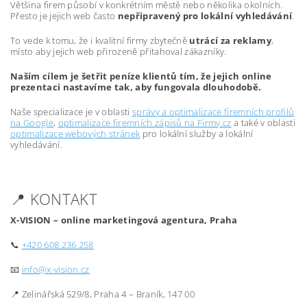
Většina firem působí v konkrétním městě nebo několika okolních.
Přesto je jejich web často
nepřipravený pro lokální vyhledávání
.
To vede k tomu, že i kvalitní firmy zbytečně
utrácí za reklamy
,
místo aby jejich web přirozeně přitahoval zákazníky.
Naším cílem je šetřit peníze klientů tím, že jejich online
prezentaci nastavíme tak, aby fungovala dlouhodobě.
Naše specializace je v oblasti
správy a optimalizace firemních profilů
na Google
,
optimalizace firemních zápisů na Firmy.cz
a také v oblasti
optimalizace webových stránek
pro lokální služby a lokální
vyhledávání.
📍 KONTAKT
X-VISION – online marketingová agentura, Praha
📞
+420 608 236 258
📧
info@x-vision.cz
📍 Zelinářská 529/8, Praha 4 – Braník, 147 00