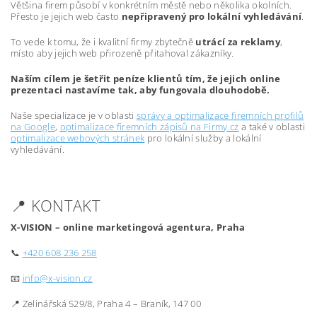
Většina firem působí v konkrétním městě nebo několika okolních.
Přesto je jejich web často
nepřipravený pro lokální vyhledávání
.
To vede k tomu, že i kvalitní firmy zbytečně
utrácí za reklamy
,
místo aby jejich web přirozeně přitahoval zákazníky.
Naším cílem je šetřit peníze klientů tím, že jejich online
prezentaci nastavíme tak, aby fungovala dlouhodobě.
Naše specializace je v oblasti
správy a optimalizace firemních profilů
na Google
,
optimalizace firemních zápisů na Firmy.cz
a také v oblasti
optimalizace webových stránek
pro lokální služby a lokální
vyhledávání.
📍 KONTAKT
X-VISION – online marketingová agentura, Praha
📞
+420 608 236 258
📧
info@x-vision.cz
📍 Zelinářská 529/8, Praha 4 – Braník, 147 00