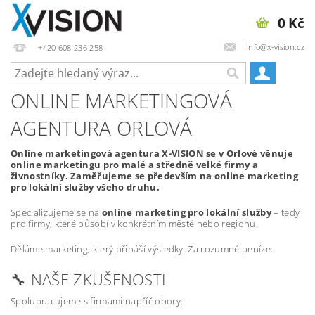
0 Kč
Info@x-vision.cz
+420 608 236 258
ONLINE MARKETINGOVÁ
AGENTURA ORLOVÁ
Online marketingová agentura X-VISION se v Orlové věnuje
online marketingu pro malé a středně velké firmy a
živnostníky. Zaměřujeme se především na online marketing
pro lokální služby všeho druhu.
Specializujeme se na
online marketing pro lokální služby
– tedy
pro firmy, které působí v konkrétním městě nebo regionu.
Děláme marketing, který přináší výsledky. Za rozumné peníze.
🔧 NAŠE ZKUŠENOSTI
Spolupracujeme s firmami napříč obory: