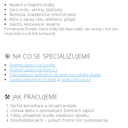
Realitní a finanční služby
Auto-moto, servisy, půjčovny
Řemesla, stavebnictví, rekonstrukce
Péče o zdraví, tělo, wellness, pohyb
Gastro, restaurace, kavárny
Pomáháme firmám, které chtějí být lépe vidět, ale nemají chuť (ani
rozpočet) na drahé kampaně.
🎯 NA CO SE SPECIALIZUJEME
Firemní zápisy na Google
Firemní zápisy na Firmy.cz
Optimalizace webových stránek pro lokální služby
Tvorba webových stránek
a
tvorba microsite
🛠️ JAK PRACUJEME
Rychlá konzultace a vstupní analýza
Úprava webu a optimalizace firemních zápisů
Fotky, případové studie, lokalizace obsahu
Dlouhodobá péče – pokud chcete růst systematicky