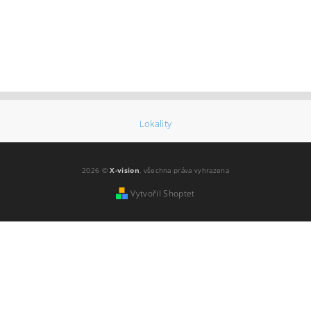
Lokality
2026 ©
X-vision
, všechna práva vyhrazena
Vytvořil Shoptet