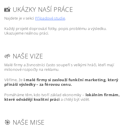
📸 UKÁZKY NAŠÍ PRÁCE
Najdete je v sekci
Případové studie
.
Každý projekt doprovází fotky, popis problému a výsledku.
Ukazujeme reálnou práci.
🌱 NAŠE VIZE
Malé firmy a živnostníci často soupeří s velkými hráči, kteří mají
milionové rozpočty na reklamu.
Věříme, že
i malé firmy si zaslouží funkční marketing, který
přináší výsledky – za férovou cenu.
Pomáháme těm, kdo tvoří základ ekonomiky –
lokálním firmám,
které odvádějí kvalitní práci
a chtějí být vidět.
🎯 NAŠE MISE