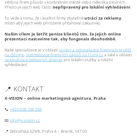
Většina firem působí v konkrétním městě nebo několika okolních.
Přesto je jejich web často
nepřipravený pro lokální vyhledávání
.
To vede k tomu, že i kvalitní firmy zbytečně
utrácí za reklamy
,
místo aby jejich web přirozeně přitahoval zákazníky.
Naším cílem je šetřit peníze klientů tím, že jejich online
prezentaci nastavíme tak, aby fungovala dlouhodobě.
Naše specializace je v oblasti
správy a optimalizace firemních profilů
na Google
,
optimalizace firemních zápisů na Firmy.cz
a také v oblasti
optimalizace webových stránek
pro lokální služby a lokální
vyhledávání.
📍 KONTAKT
X-VISION – online marketingová agentura, Praha
📞
+420 608 236 258
📧
info@x-vision.cz
📍 Zelinářská 529/8, Praha 4 – Braník, 147 00