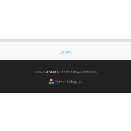
Lokality
2026 ©
X-vision
, všechna práva vyhrazena
Vytvořil Shoptet