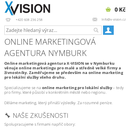
0 Kč
Info@x-vision.cz
+420 608 236 258
ONLINE MARKETINGOVÁ
AGENTURA NYMBURK
Online marketingová agentura X-VISION se v Nymburku
věnuje online marketingu pro malé a středně velké firmy a
živnostníky. Zaměřujeme se především na online marketing
pro lokální služby všeho druhu.
Specializujeme se na
online marketing pro lokální služby
– tedy
pro firmy, které působí v konkrétním městě nebo regionu.
Děláme marketing, který přináší výsledky. Za rozumné peníze.
🔧 NAŠE ZKUŠENOSTI
Spolupracujeme s firmami napříč obory: