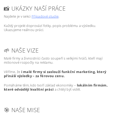
📸 UKÁZKY NAŠÍ PRÁCE
Najdete je v sekci
Případové studie
.
Každý projekt doprovází fotky, popis problému a výsledku.
Ukazujeme reálnou práci.
🌱 NAŠE VIZE
Malé firmy a živnostníci často soupeří s velkými hráči, kteří mají
milionové rozpočty na reklamu.
Věříme, že
i malé firmy si zaslouží funkční marketing, který
přináší výsledky – za férovou cenu.
Pomáháme těm, kdo tvoří základ ekonomiky –
lokálním firmám,
které odvádějí kvalitní práci
a chtějí být vidět.
🎯 NAŠE MISE