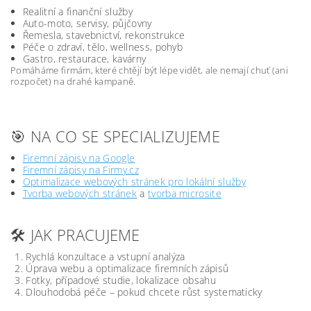
Realitní a finanční služby
Auto-moto, servisy, půjčovny
Řemesla, stavebnictví, rekonstrukce
Péče o zdraví, tělo, wellness, pohyb
Gastro, restaurace, kavárny
Pomáháme firmám, které chtějí být lépe vidět, ale nemají chuť (ani
rozpočet) na drahé kampaně.
🎯 NA CO SE SPECIALIZUJEME
Firemní zápisy na Google
Firemní zápisy na Firmy.cz
Optimalizace webových stránek pro lokální služby
Tvorba webových stránek
a
tvorba microsite
🛠️ JAK PRACUJEME
Rychlá konzultace a vstupní analýza
Úprava webu a optimalizace firemních zápisů
Fotky, případové studie, lokalizace obsahu
Dlouhodobá péče – pokud chcete růst systematicky