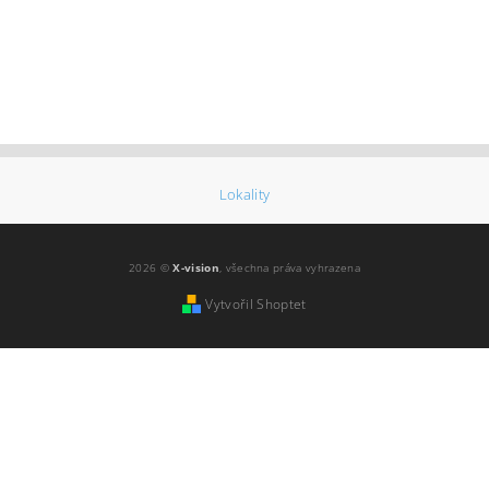
Lokality
2026 ©
X-vision
, všechna práva vyhrazena
Vytvořil Shoptet