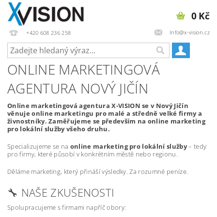
0 Kč
Info@x-vision.cz
+420 608 236 258
ONLINE MARKETINGOVÁ
AGENTURA NOVÝ JIČÍN
Online marketingová agentura X-VISION se v Nový Jičín
věnuje online marketingu pro malé a středně velké firmy a
živnostníky. Zaměřujeme se především na online marketing
pro lokální služby všeho druhu.
Specializujeme se na
online marketing pro lokální služby
– tedy
pro firmy, které působí v konkrétním městě nebo regionu.
Děláme marketing, který přináší výsledky. Za rozumné peníze.
🔧 NAŠE ZKUŠENOSTI
Spolupracujeme s firmami napříč obory: