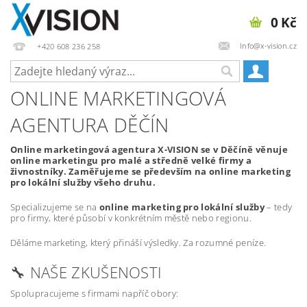
0 Kč
Info@x-vision.cz
+420 608 236 258
ONLINE MARKETINGOVÁ
AGENTURA DĚČÍN
Online marketingová agentura X-VISION se v Děčíně věnuje
online marketingu pro malé a středně velké firmy a
živnostníky. Zaměřujeme se především na online marketing
pro lokální služby všeho druhu.
Specializujeme se na
online marketing pro lokální služby
– tedy
pro firmy, které působí v konkrétním městě nebo regionu.
Děláme marketing, který přináší výsledky. Za rozumné peníze.
🔧 NAŠE ZKUŠENOSTI
Spolupracujeme s firmami napříč obory: