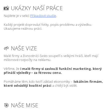
📸 UKÁZKY NAŠÍ PRÁCE
Najdete je v sekci
Případové studie
.
Každý projekt doprovází fotky, popis problému a výsledku.
Ukazujeme reálnou práci.
🌱 NAŠE VIZE
Malé firmy a živnostníci často soupeří s velkými hráči, kteří mají
milionové rozpočty na reklamu.
Věříme, že
i malé firmy si zaslouží funkční marketing, který
přináší výsledky – za férovou cenu.
Pomáháme těm, kdo tvoří základ ekonomiky –
lokálním firmám,
které odvádějí kvalitní práci
a chtějí být vidět.
🎯 NAŠE MISE