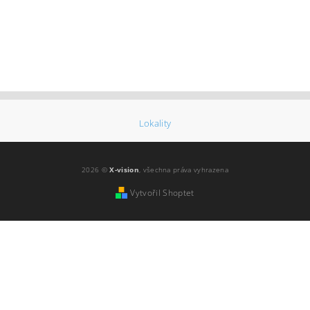
Lokality
2026 ©
X-vision
, všechna práva vyhrazena
Vytvořil Shoptet