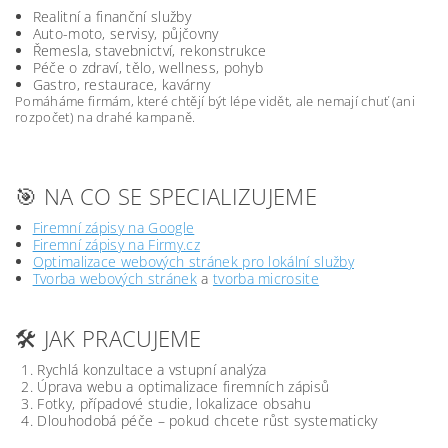
Realitní a finanční služby
Auto-moto, servisy, půjčovny
Řemesla, stavebnictví, rekonstrukce
Péče o zdraví, tělo, wellness, pohyb
Gastro, restaurace, kavárny
Pomáháme firmám, které chtějí být lépe vidět, ale nemají chuť (ani
rozpočet) na drahé kampaně.
🎯 NA CO SE SPECIALIZUJEME
Firemní zápisy na Google
Firemní zápisy na Firmy.cz
Optimalizace webových stránek pro lokální služby
Tvorba webových stránek
a
tvorba microsite
🛠️ JAK PRACUJEME
Rychlá konzultace a vstupní analýza
Úprava webu a optimalizace firemních zápisů
Fotky, případové studie, lokalizace obsahu
Dlouhodobá péče – pokud chcete růst systematicky