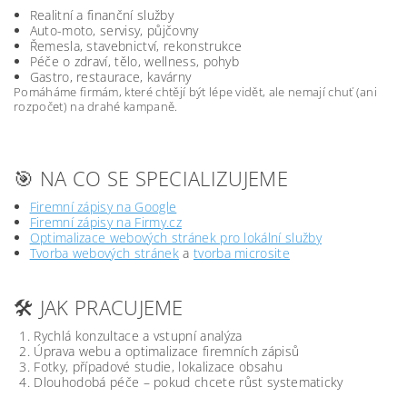
Realitní a finanční služby
Auto-moto, servisy, půjčovny
Řemesla, stavebnictví, rekonstrukce
Péče o zdraví, tělo, wellness, pohyb
Gastro, restaurace, kavárny
Pomáháme firmám, které chtějí být lépe vidět, ale nemají chuť (ani
rozpočet) na drahé kampaně.
🎯 NA CO SE SPECIALIZUJEME
Firemní zápisy na Google
Firemní zápisy na Firmy.cz
Optimalizace webových stránek pro lokální služby
Tvorba webových stránek
a
tvorba microsite
🛠️ JAK PRACUJEME
Rychlá konzultace a vstupní analýza
Úprava webu a optimalizace firemních zápisů
Fotky, případové studie, lokalizace obsahu
Dlouhodobá péče – pokud chcete růst systematicky