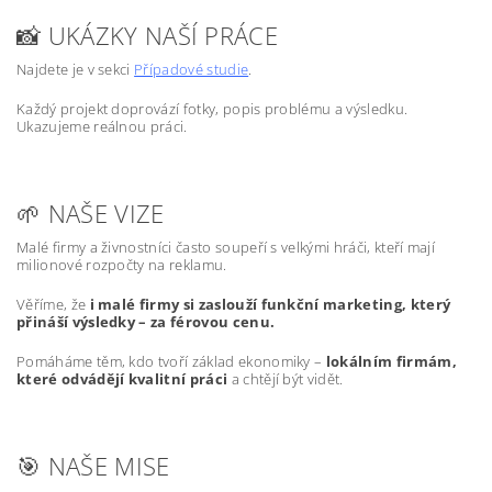
📸 UKÁZKY NAŠÍ PRÁCE
Najdete je v sekci
Případové studie
.
Každý projekt doprovází fotky, popis problému a výsledku.
Ukazujeme reálnou práci.
🌱 NAŠE VIZE
Malé firmy a živnostníci často soupeří s velkými hráči, kteří mají
milionové rozpočty na reklamu.
Věříme, že
i malé firmy si zaslouží funkční marketing, který
přináší výsledky – za férovou cenu.
Pomáháme těm, kdo tvoří základ ekonomiky –
lokálním firmám,
které odvádějí kvalitní práci
a chtějí být vidět.
🎯 NAŠE MISE