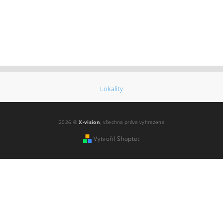
Lokality
2026 ©
X-vision
, všechna práva vyhrazena
Vytvořil Shoptet