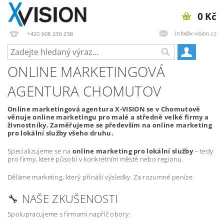
0 Kč
Info@x-vision.cz
+420 608 236 258
ONLINE MARKETINGOVÁ
AGENTURA CHOMUTOV
Online marketingová agentura X-VISION se v Chomutově
věnuje online marketingu pro malé a středně velké firmy a
živnostníky. Zaměřujeme se především na online marketing
pro lokální služby všeho druhu.
Specializujeme se na
online marketing pro lokální služby
– tedy
pro firmy, které působí v konkrétním městě nebo regionu.
Děláme marketing, který přináší výsledky. Za rozumné peníze.
🔧 NAŠE ZKUŠENOSTI
Spolupracujeme s firmami napříč obory: