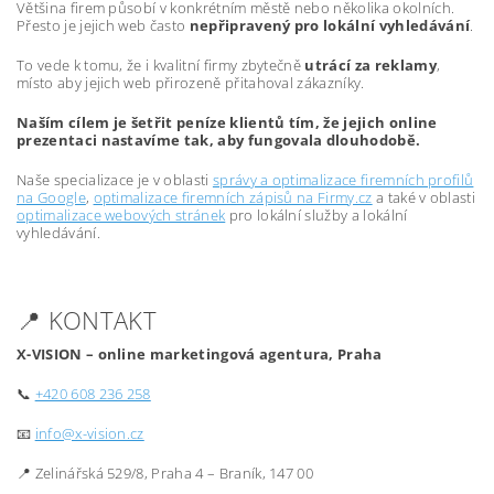
Většina firem působí v konkrétním městě nebo několika okolních.
Přesto je jejich web často
nepřipravený pro lokální vyhledávání
.
To vede k tomu, že i kvalitní firmy zbytečně
utrácí za reklamy
,
místo aby jejich web přirozeně přitahoval zákazníky.
Naším cílem je šetřit peníze klientů tím, že jejich online
prezentaci nastavíme tak, aby fungovala dlouhodobě.
Naše specializace je v oblasti
správy a optimalizace firemních profilů
na Google
,
optimalizace firemních zápisů na Firmy.cz
a také v oblasti
optimalizace webových stránek
pro lokální služby a lokální
vyhledávání.
📍 KONTAKT
X-VISION – online marketingová agentura, Praha
📞
+420 608 236 258
📧
info@x-vision.cz
📍 Zelinářská 529/8, Praha 4 – Braník, 147 00