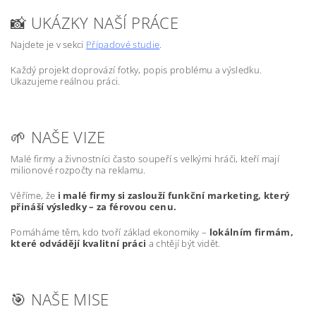
📸 UKÁZKY NAŠÍ PRÁCE
Najdete je v sekci
Případové studie
.
Každý projekt doprovází fotky, popis problému a výsledku.
Ukazujeme reálnou práci.
🌱 NAŠE VIZE
Malé firmy a živnostníci často soupeří s velkými hráči, kteří mají
milionové rozpočty na reklamu.
Věříme, že
i malé firmy si zaslouží funkční marketing, který
přináší výsledky – za férovou cenu.
Pomáháme těm, kdo tvoří základ ekonomiky –
lokálním firmám,
které odvádějí kvalitní práci
a chtějí být vidět.
🎯 NAŠE MISE