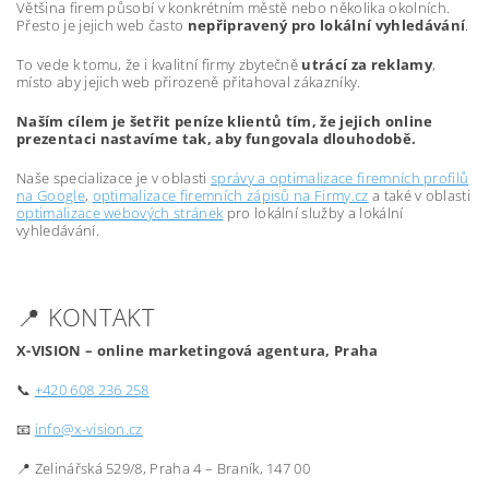
Většina firem působí v konkrétním městě nebo několika okolních.
Přesto je jejich web často
nepřipravený pro lokální vyhledávání
.
To vede k tomu, že i kvalitní firmy zbytečně
utrácí za reklamy
,
místo aby jejich web přirozeně přitahoval zákazníky.
Naším cílem je šetřit peníze klientů tím, že jejich online
prezentaci nastavíme tak, aby fungovala dlouhodobě.
Naše specializace je v oblasti
správy a optimalizace firemních profilů
na Google
,
optimalizace firemních zápisů na Firmy.cz
a také v oblasti
optimalizace webových stránek
pro lokální služby a lokální
vyhledávání.
📍 KONTAKT
X-VISION – online marketingová agentura, Praha
📞
+420 608 236 258
📧
info@x-vision.cz
📍 Zelinářská 529/8, Praha 4 – Braník, 147 00