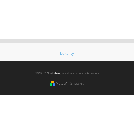
Lokality
2026 ©
X-vision
, všechna práva vyhrazena
Vytvořil Shoptet