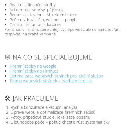
Realitní a finanční služby
Auto-moto, servisy, půjčovny
Řemesla, stavebnictví, rekonstrukce
Péče o zdraví, tělo, wellness, pohyb
Gastro, restaurace, kavárny
Pomáháme firmám, které chtějí být lépe vidět, ale nemají chuť (ani
rozpočet) na drahé kampaně.
🎯 NA CO SE SPECIALIZUJEME
Firemní zápisy na Google
Firemní zápisy na Firmy.cz
Optimalizace webových stránek pro lokální služby
Tvorba webových stránek
a
tvorba microsite
🛠️ JAK PRACUJEME
Rychlá konzultace a vstupní analýza
Úprava webu a optimalizace firemních zápisů
Fotky, případové studie, lokalizace obsahu
Dlouhodobá péče – pokud chcete růst systematicky