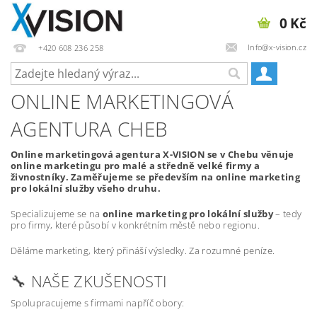
0 Kč
Info@x-vision.cz
+420 608 236 258
ONLINE MARKETINGOVÁ
AGENTURA CHEB
Online marketingová agentura X-VISION se v Chebu věnuje
online marketingu pro malé a středně velké firmy a
živnostníky. Zaměřujeme se především na online marketing
pro lokální služby všeho druhu.
Specializujeme se na
online marketing pro lokální služby
– tedy
pro firmy, které působí v konkrétním městě nebo regionu.
Děláme marketing, který přináší výsledky. Za rozumné peníze.
🔧 NAŠE ZKUŠENOSTI
Spolupracujeme s firmami napříč obory: