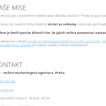
AŠE MISE
irem působí v konkrétním městě nebo několika okolních. Přesto je jejich 
 tomu, že i kvalitní firmy zbytečně
utrácí za reklamy
, místo aby jejich we
lem je šetřit peníze klientů tím, že jejich online prezentaci nast
ializace je v oblasti
správy a optimalizace firemních profilů na Google
,
opt
zace webových stránek
pro lokální služby a lokální vyhledávání.
KONTAKT
 – online marketingová agentura, Praha
08 236 258
-vision.cz
řská 529/8, Praha 4 – Braník, 147 00