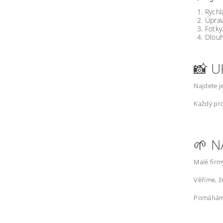
Rychl
Úprav
Fotky
Dlouh
📸 U
Najdete j
Každý pro
🌱 N
Malé firm
Věříme, 
Pomáháme