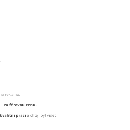
i.
 na reklamu.
y – za férovou cenu.
kvalitní práci
a chtějí být vidět.