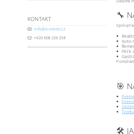
Děláme ma
🔧 
KONTAKT
Spoluprac
Info
@
x-vision.cz
Realit
+420 608 236 258
Auto-m
Řemesl
Péče o
Gastro
Pomáháme 
🎯 N
Firemn
Firemn
Optima
Tvorb
🛠️ 