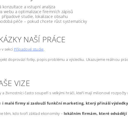
á konzultace a vstupní analýza
a webu a optimalizace firemních zápisů
, případové studie, lokalizace obsahu
odobá péče – pokud chcete růst systematicky
KÁZKY NAŠÍ PRÁCE
e v sekci
Případové studie
.
jekt doprovází fotky, popis problému a výsledku. Ukazujeme reálnou prác
AŠE VIZE
y a živnostníci často soupeří s velkými hráči, kteří mají milionové rozpočty
že
i malé firmy si zaslouží funkční marketing, který přináší výsledk
 těm, kdo tvoří základ ekonomiky –
lokálním firmám, které odvádějí 