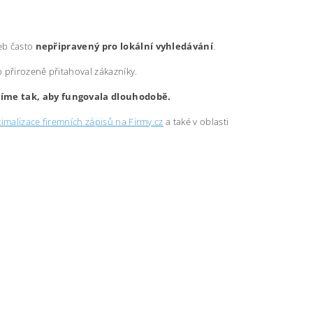
web často
nepřipravený pro lokální vyhledávání
.
b přirozeně přitahoval zákazníky.
avíme tak, aby fungovala dlouhodobě.
imalizace firemních zápisů na Firmy.cz
a také v oblasti