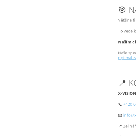
🎯 N
Většina f
To vede k
Naším cí
Naše spec
optimali
📍 
X-VISION
📞
+420 6
📧
info@x
📍 Zeliná