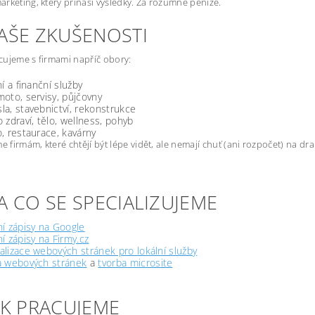
rketing, který přináší výsledky. Za rozumné peníze.
NAŠE ZKUŠENOSTI
ujeme s firmami napříč obory:
ní a finanční služby
oto, servisy, půjčovny
a, stavebnictví, rekonstrukce
 zdraví, tělo, wellness, pohyb
, restaurace, kavárny
firmám, které chtějí být lépe vidět, ale nemají chuť (ani rozpočet) na d
A CO SE SPECIALIZUJEME
í zápisy na Google
í zápisy na Firmy.cz
lizace webových stránek pro lokální služby
a webových stránek
a
tvorba microsite
JAK PRACUJEME