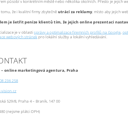
irem působí v konkrétním městě nebo několika okolních. Přesto je jejich 
 tomu, že i kvalitní firmy zbytečně
utrácí za reklamy
, místo aby jejich we
lem je šetřit peníze klientů tím, že jejich online prezentaci nast
ializace je v oblasti
správy a optimalizace firemních profilů na Google
,
opt
zace webových stránek
pro lokální služby a lokální vyhledávání.
KONTAKT
 – online marketingová agentura, Praha
08 236 258
-vision.cz
řská 529/8, Praha 4 – Braník, 147 00
480 (nejsme plátci DPH)