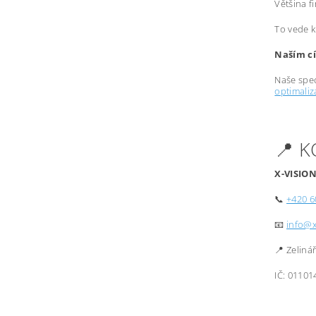
Většina f
To vede k
Naším cí
Naše spec
optimali
📍 
X-VISION
📞
+420 6
📧
info@x
📍 Zeliná
IČ: 01101