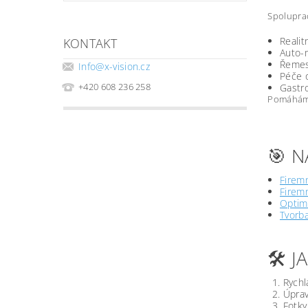
Spoluprac
Realit
KONTAKT
Auto-m
Řemesl
Info
@
x-vision.cz
Péče o
+420 608 236 258
Gastro
Pomáháme 
🎯 N
Firemn
Firemn
Optima
Tvorb
🛠️ 
Rychl
Úprav
Fotky