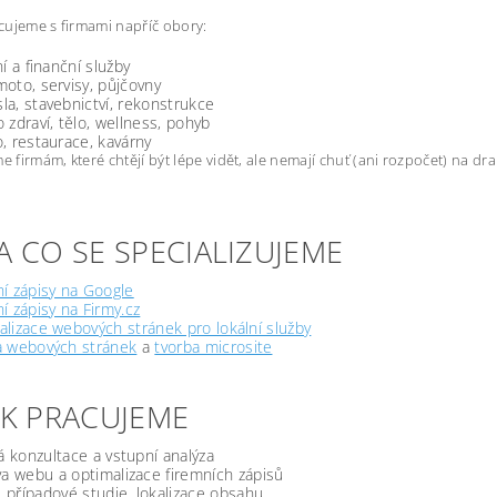
ujeme s firmami napříč obory:
ní a finanční služby
oto, servisy, půjčovny
a, stavebnictví, rekonstrukce
 zdraví, tělo, wellness, pohyb
, restaurace, kavárny
firmám, které chtějí být lépe vidět, ale nemají chuť (ani rozpočet) na d
A CO SE SPECIALIZUJEME
í zápisy na Google
í zápisy na Firmy.cz
lizace webových stránek pro lokální služby
a webových stránek
a
tvorba microsite
JAK PRACUJEME
á konzultace a vstupní analýza
a webu a optimalizace firemních zápisů
, případové studie, lokalizace obsahu