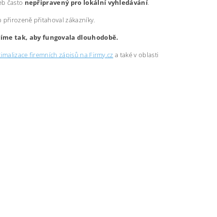
web často
nepřipravený pro lokální vyhledávání
.
b přirozeně přitahoval zákazníky.
avíme tak, aby fungovala dlouhodobě.
imalizace firemních zápisů na Firmy.cz
a také v oblasti