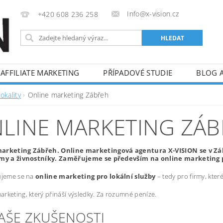
Info@x-vision.cz
+420 608 236 258
AFFILIATE MARKETING
PŘÍPADOVÉ STUDIE
BLOG 
okality
Online marketing Zábřeh
LINE MARKETING ZÁ
arketing Zábřeh. Online marketingová agentura X-VISION se v Zá
rmy a živnostníky. Zaměřujeme se především na online marketing p
ujeme se na
online marketing pro lokální služby
– tedy pro firmy, kte
rketing, který přináší výsledky. Za rozumné peníze.
NAŠE ZKUŠENOSTI