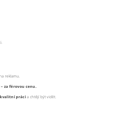
i.
 na reklamu.
y – za férovou cenu.
kvalitní práci
a chtějí být vidět.