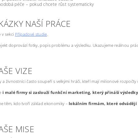
odobá péče – pokud chcete růst systematicky
KÁZKY NAŠÍ PRÁCE
e v sekci
Případové studie
.
jekt doprovází fotky, popis problému a výsledku. Ukazujeme reálnou prác
AŠE VIZE
y a živnostníci často soupeří s velkými hráči, kteří mají milionové rozpočty
že
i malé firmy si zaslouží funkční marketing, který přináší výsledk
 těm, kdo tvoří základ ekonomiky –
lokálním firmám, které odvádějí 
AŠE MISE