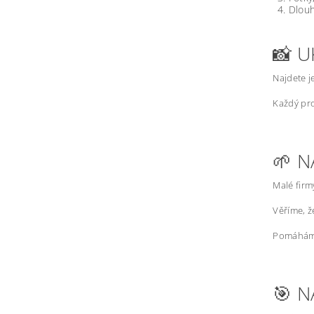
Dlouh
📸 U
Najdete j
Každý pro
🌱 N
Malé firm
Věříme, 
Pomáháme
🎯 N