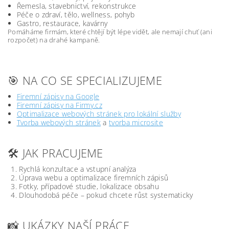
Řemesla, stavebnictví, rekonstrukce
Péče o zdraví, tělo, wellness, pohyb
Gastro, restaurace, kavárny
Pomáháme firmám, které chtějí být lépe vidět, ale nemají chuť (ani
rozpočet) na drahé kampaně.
🎯 NA CO SE SPECIALIZUJEME
Firemní zápisy na Google
Firemní zápisy na Firmy.cz
Optimalizace webových stránek pro lokální služby
Tvorba webových stránek
a
tvorba microsite
🛠️ JAK PRACUJEME
Rychlá konzultace a vstupní analýza
Úprava webu a optimalizace firemních zápisů
Fotky, případové studie, lokalizace obsahu
Dlouhodobá péče – pokud chcete růst systematicky
📸 UKÁZKY NAŠÍ PRÁCE