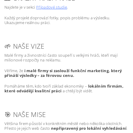
Najdete je v sekci
Případové studie
.
Každý projekt doprovází fotky, popis problému a výsledku.
Ukazujeme reálnou práci.
🌱 NAŠE VIZE
Malé firmy a živnostníci často soupeří s velkými hráči, kteří mají
milionové rozpočty na reklamu.
Věříme, že
i malé firmy si zaslouží funkční marketing, který
přináší výsledky – za férovou cenu.
Pomáháme těm, kdo tvoří základ ekonomiky –
lokálním firmám,
které odvádějí kvalitní práci
a chtějí být vidět.
🎯 NAŠE MISE
Většina firem působí v konkrétním městě nebo několika okolních.
Přesto je jejich web často
nepřipravený pro lokální vyhledávání
.