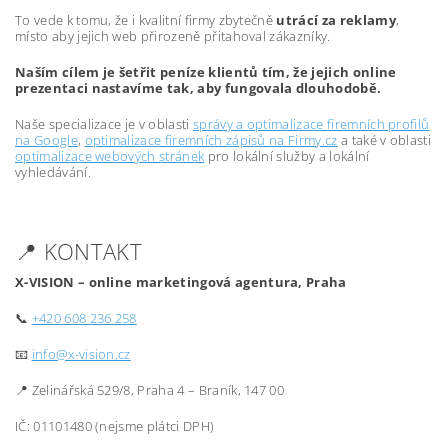
To vede k tomu, že i kvalitní firmy zbytečně
utrácí za reklamy
,
místo aby jejich web přirozeně přitahoval zákazníky.
Naším cílem je šetřit peníze klientů tím, že jejich online
prezentaci nastavíme tak, aby fungovala dlouhodobě.
Naše specializace je v oblasti
správy a optimalizace firemních profilů
na Google
,
optimalizace firemních zápisů na Firmy.cz
a také v oblasti
optimalizace webových stránek
pro lokální služby a lokální
vyhledávání.
📍 KONTAKT
X-VISION – online marketingová agentura, Praha
📞
+420 608 236 258
📧
info@x-vision.cz
📍 Zelinářská 529/8, Praha 4 – Braník, 147 00
IČ: 01101480 (nejsme plátci DPH)