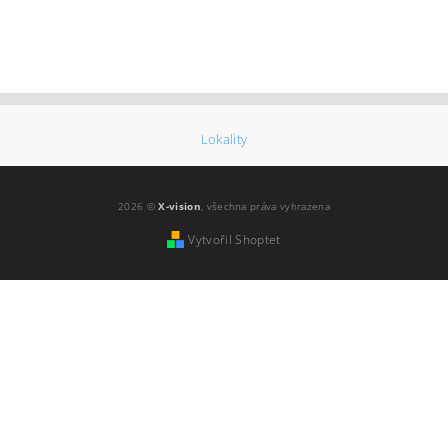
Lokality
2026 ©
X-vision
, všechna práva vyhrazena
Vytvořil Shoptet