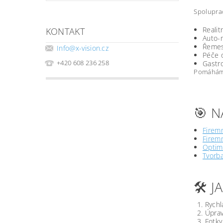
Spoluprac
Realit
KONTAKT
Auto-m
Řemesl
Info
@
x-vision.cz
Péče o
+420 608 236 258
Gastro
Pomáháme 
🎯 N
Firemn
Firemn
Optima
Tvorb
🛠️ 
Rychl
Úprav
Fotky