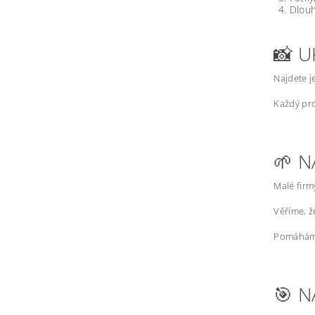
Dlouh
📸 U
Najdete j
Každý pro
🌱 N
Malé firm
Věříme, 
Pomáháme
🎯 N