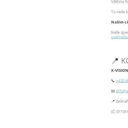
Většina f
To vede k
Naším cí
Naše spec
optimali
📍 
X-VISION
📞
+420 6
📧
info@x
📍 Zeliná
IČ: 01101