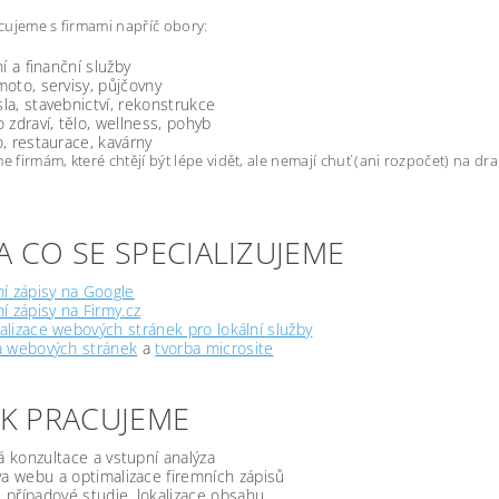
ujeme s firmami napříč obory:
ní a finanční služby
oto, servisy, půjčovny
a, stavebnictví, rekonstrukce
 zdraví, tělo, wellness, pohyb
, restaurace, kavárny
firmám, které chtějí být lépe vidět, ale nemají chuť (ani rozpočet) na d
A CO SE SPECIALIZUJEME
í zápisy na Google
í zápisy na Firmy.cz
lizace webových stránek pro lokální služby
a webových stránek
a
tvorba microsite
JAK PRACUJEME
á konzultace a vstupní analýza
a webu a optimalizace firemních zápisů
, případové studie, lokalizace obsahu