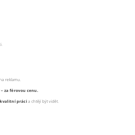
i.
 na reklamu.
y – za férovou cenu.
kvalitní práci
a chtějí být vidět.