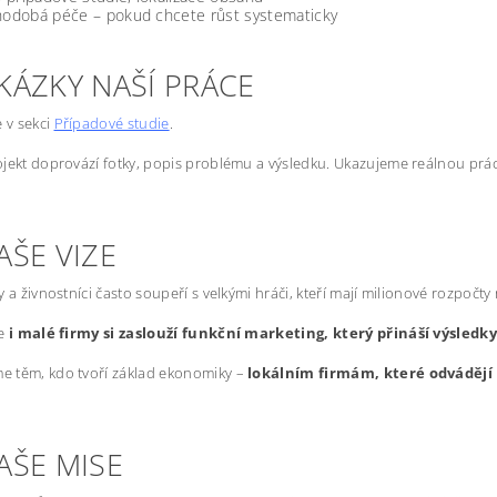
odobá péče – pokud chcete růst systematicky
KÁZKY NAŠÍ PRÁCE
e v sekci
Případové studie
.
jekt doprovází fotky, popis problému a výsledku. Ukazujeme reálnou prác
AŠE VIZE
y a živnostníci často soupeří s velkými hráči, kteří mají milionové rozpočty
že
i malé firmy si zaslouží funkční marketing, který přináší výsledk
 těm, kdo tvoří základ ekonomiky –
lokálním firmám, které odvádějí 
AŠE MISE