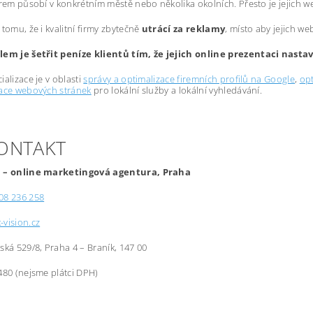
irem působí v konkrétním městě nebo několika okolních. Přesto je jejich 
 tomu, že i kvalitní firmy zbytečně
utrácí za reklamy
, místo aby jejich we
lem je šetřit peníze klientů tím, že jejich online prezentaci nast
ializace je v oblasti
správy a optimalizace firemních profilů na Google
,
opt
zace webových stránek
pro lokální služby a lokální vyhledávání.
KONTAKT
 – online marketingová agentura, Praha
08 236 258
-vision.cz
řská 529/8, Praha 4 – Braník, 147 00
480 (nejsme plátci DPH)