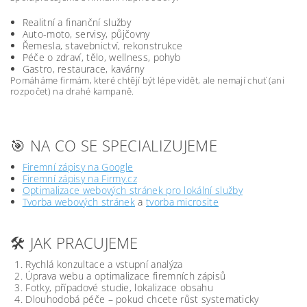
Realitní a finanční služby
Auto-moto, servisy, půjčovny
Řemesla, stavebnictví, rekonstrukce
Péče o zdraví, tělo, wellness, pohyb
Gastro, restaurace, kavárny
Pomáháme firmám, které chtějí být lépe vidět, ale nemají chuť (ani
rozpočet) na drahé kampaně.
🎯 NA CO SE SPECIALIZUJEME
Firemní zápisy na Google
Firemní zápisy na Firmy.cz
Optimalizace webových stránek pro lokální služby
Tvorba webových stránek
a
tvorba microsite
🛠️ JAK PRACUJEME
Rychlá konzultace a vstupní analýza
Úprava webu a optimalizace firemních zápisů
Fotky, případové studie, lokalizace obsahu
Dlouhodobá péče – pokud chcete růst systematicky