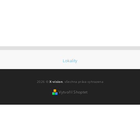
Lokality
2026 ©
X-vision
, všechna práva vyhrazena
Vytvořil Shoptet