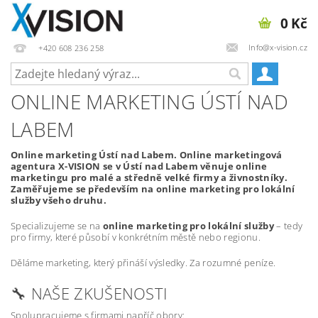
0 Kč
Info@x-vision.cz
+420 608 236 258
ONLINE MARKETING ÚSTÍ NAD
LABEM
Online marketing Ústí nad Labem. Online marketingová
agentura X-VISION se v Ústí nad Labem věnuje online
marketingu pro malé a středně velké firmy a živnostníky.
Zaměřujeme se především na online marketing pro lokální
služby všeho druhu.
Specializujeme se na
online marketing pro lokální služby
– tedy
pro firmy, které působí v konkrétním městě nebo regionu.
Děláme marketing, který přináší výsledky. Za rozumné peníze.
🔧 NAŠE ZKUŠENOSTI
Spolupracujeme s firmami napříč obory: