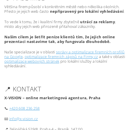
Většina firem působí v konkrétním městě nebo několika okolních.
Přesto je jejich web často
nepřipravený pro lokální vyhledávání
.
To vede k tomu, že i kvalitní firmy zbytečně
utrácí za reklamy
,
místo aby jejich web přirozeně přitahoval zákazníky.
Naším cílem je šetřit peníze klientů tím, že jejich online
prezentaci nastavíme tak, aby fungovala dlouhodobě.
Naše specializace je v oblasti
správy a optimalizace firemních profilů
na Google
,
optimalizace firemních zápisů na Firmy.cz
a také v oblasti
optimalizace webových stránek
pro lokální služby a lokální
vyhledávání.
📍 KONTAKT
X-VISION – online marketingová agentura, Praha
📞
+420 608 236 258
📧
info@x-vision.cz
📍 Zelinářská 529/8, Praha 4 – Braník, 147 00