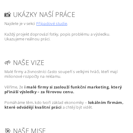
📸 UKÁZKY NAŠÍ PRÁCE
Najdete je v sekci
Případové studie
.
Každý projekt doprovází fotky, popis problému a výsledku.
Ukazujeme reálnou práci.
🌱 NAŠE VIZE
Malé firmy a živnostníci často soupeří s velkými hráči, kteří mají
milionové rozpočty na reklamu.
Věříme, že
i malé firmy si zaslouží funkční marketing, který
přináší výsledky – za férovou cenu.
Pomáháme těm, kdo tvoří základ ekonomiky –
lokálním firmám,
které odvádějí kvalitní práci
a chtějí být vidět.
🎯 NAŠE MISE