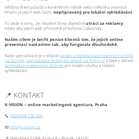
Většina firem působí v konkrétním městě nebo několika okolních.
Přesto je jejich web často
nepřipravený pro lokální vyhledávání
.
To vede k tomu, že i kvalitní firmy zbytečně
utrácí za reklamy
,
místo aby jejich web přirozeně přitahoval zákazníky.
Naším cílem je šetřit peníze klientů tím, že jejich online
prezentaci nastavíme tak, aby fungovala dlouhodobě.
Naše specializace je v oblasti
správy a optimalizace firemních profilů
na Google
,
optimalizace firemních zápisů na Firmy.cz
a také v oblasti
optimalizace webových stránek
pro lokální služby a lokální
vyhledávání.
📍 KONTAKT
X-VISION – online marketingová agentura, Praha
📞
+420 608 236 258
📧
info@x-vision.cz
📍 Zelinářská 529/8, Praha 4 – Braník, 147 00