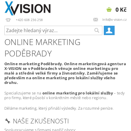
0 Kč
Info@x-vision.cz
+420 608 236 258
ONLINE MARKETING
PODĚBRADY
Online marketing Poděbrady. Online marketingová agentura
X-VISION se v Poděbradech věnuje online marketingu pro
malé a středně velké firmy a živnostníky. Zaměřujeme se
především na online marketing pro lokální služby všeho
druhu.
Specializujeme se na
online marketing pro lokální služby
– tedy
pro firmy, které působí v konkrétním městě nebo regionu.
Děláme marketing, který přináší výsledky. Za rozumné peníze.
🔧 NAŠE ZKUŠENOSTI
Spolupracujeme s firmami napříč obory: