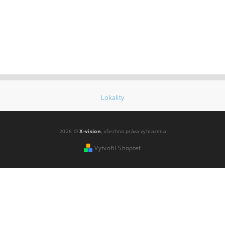
Lokality
2026 ©
X-vision
, všechna práva vyhrazena
Vytvořil Shoptet