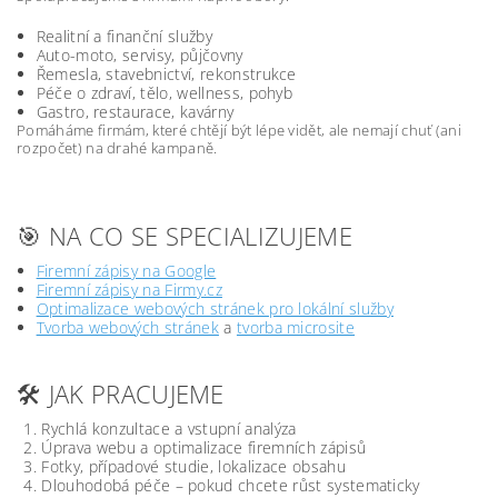
Realitní a finanční služby
Auto-moto, servisy, půjčovny
Řemesla, stavebnictví, rekonstrukce
Péče o zdraví, tělo, wellness, pohyb
Gastro, restaurace, kavárny
Pomáháme firmám, které chtějí být lépe vidět, ale nemají chuť (ani
rozpočet) na drahé kampaně.
🎯 NA CO SE SPECIALIZUJEME
Firemní zápisy na Google
Firemní zápisy na Firmy.cz
Optimalizace webových stránek pro lokální služby
Tvorba webových stránek
a
tvorba microsite
🛠️ JAK PRACUJEME
Rychlá konzultace a vstupní analýza
Úprava webu a optimalizace firemních zápisů
Fotky, případové studie, lokalizace obsahu
Dlouhodobá péče – pokud chcete růst systematicky