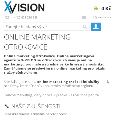
0 Kč
Info@x-vision.cz
+420 608 236 258
ONLINE MARKETING
OTROKOVICE
Online marketing Otrokovice. Online marketingová
agentura X-VISION se v Otrokovicích věnuje online
marketingu pro malé a středně velké firmy a živnostníky.
Zaměřujeme se především na online marketing pro lokální
služby všeho druhu.
Specializujeme se na
online marketing pro lokální služby
– tedy
pro firmy, které působí v konkrétním městě nebo regionu.
Děláme marketing, který přináší výsledky. Za rozumné peníze.
🔧 NAŠE ZKUŠENOSTI
Spolupracujeme s firmami napříč obory: