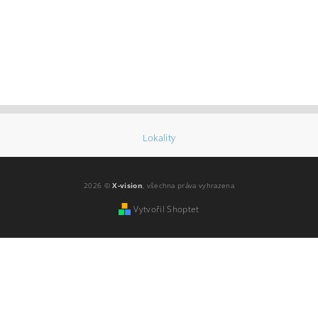
Lokality
2026 ©
X-vision
, všechna práva vyhrazena
Vytvořil Shoptet