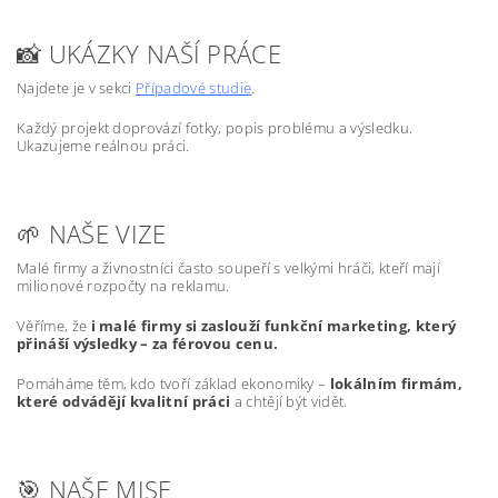
📸 UKÁZKY NAŠÍ PRÁCE
Najdete je v sekci
Případové studie
.
Každý projekt doprovází fotky, popis problému a výsledku.
Ukazujeme reálnou práci.
🌱 NAŠE VIZE
Malé firmy a živnostníci často soupeří s velkými hráči, kteří mají
milionové rozpočty na reklamu.
Věříme, že
i malé firmy si zaslouží funkční marketing, který
přináší výsledky – za férovou cenu.
Pomáháme těm, kdo tvoří základ ekonomiky –
lokálním firmám,
které odvádějí kvalitní práci
a chtějí být vidět.
🎯 NAŠE MISE