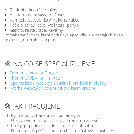
Realitní a finanční služby
Auto-moto, servisy, půjčovny
Řemesla, stavebnictví, rekonstrukce
Péče o zdraví, tělo, wellness, pohyb
Gastro, restaurace, kavárny
Pomáháme firmám, které chtějí být lépe vidět, ale nemají chuť (ani
rozpočet) na drahé kampaně.
🎯 NA CO SE SPECIALIZUJEME
Firemní zápisy na Google
Firemní zápisy na Firmy.cz
Optimalizace webových stránek pro lokální služby
Tvorba webových stránek
a
tvorba microsite
🛠️ JAK PRACUJEME
Rychlá konzultace a vstupní analýza
Úprava webu a optimalizace firemních zápisů
Fotky, případové studie, lokalizace obsahu
Dlouhodobá péče – pokud chcete růst systematicky