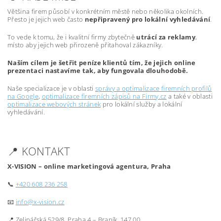
Většina firem působí v konkrétním městě nebo několika okolních.
Přesto je jejich web často
nepřipravený pro lokální vyhledávání
.
To vede k tomu, že i kvalitní firmy zbytečně
utrácí za reklamy
,
místo aby jejich web přirozeně přitahoval zákazníky.
Naším cílem je šetřit peníze klientů tím, že jejich online
prezentaci nastavíme tak, aby fungovala dlouhodobě.
Naše specializace je v oblasti
správy a optimalizace firemních profilů
na Google
,
optimalizace firemních zápisů na Firmy.cz
a také v oblasti
optimalizace webových stránek
pro lokální služby a lokální
vyhledávání.
📍 KONTAKT
X-VISION – online marketingová agentura, Praha
📞
+420 608 236 258
📧
info@x-vision.cz
📍 Zelinářská 529/8, Praha 4 – Braník, 147 00