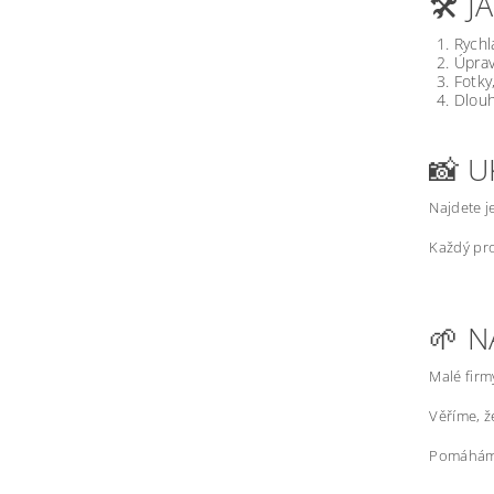
🛠️ 
Rychl
Úprav
Fotky
Dlouh
📸 U
Najdete j
Každý pro
🌱 N
Malé firm
Věříme, 
Pomáháme