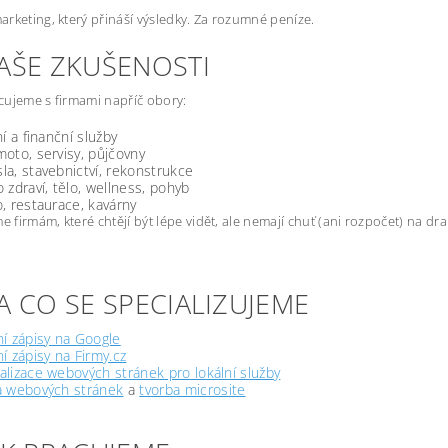
rketing, který přináší výsledky. Za rozumné peníze.
NAŠE ZKUŠENOSTI
ujeme s firmami napříč obory:
ní a finanční služby
oto, servisy, půjčovny
a, stavebnictví, rekonstrukce
 zdraví, tělo, wellness, pohyb
, restaurace, kavárny
firmám, které chtějí být lépe vidět, ale nemají chuť (ani rozpočet) na d
A CO SE SPECIALIZUJEME
í zápisy na Google
í zápisy na Firmy.cz
lizace webových stránek pro lokální služby
a webových stránek
a
tvorba microsite