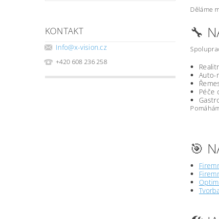
Děláme ma
🔧 
KONTAKT
Info
@
x-vision.cz
Spoluprac
+420 608 236 258
Realit
Auto-m
Řemesl
Péče o
Gastro
Pomáháme 
🎯 N
Firemn
Firemn
Optima
Tvorb