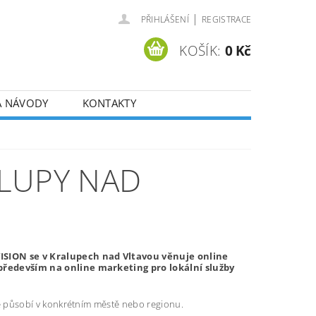
|
PŘIHLÁŠENÍ
REGISTRACE
KOŠÍK:
0 Kč
A NÁVODY
KONTAKTY
LUPY NAD
ISION se v Kralupech nad Vltavou věnuje online
především na online marketing pro lokální služby
ré působí v konkrétním městě nebo regionu.