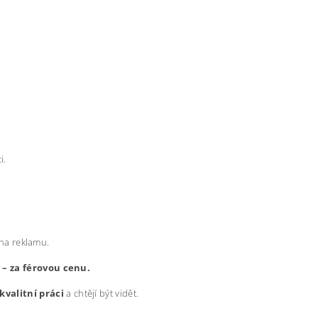
i.
 na reklamu.
y – za férovou cenu.
kvalitní práci
a chtějí být vidět.