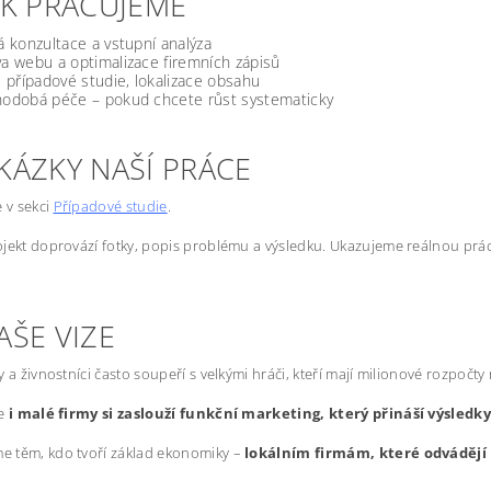
JAK PRACUJEME
á konzultace a vstupní analýza
a webu a optimalizace firemních zápisů
, případové studie, lokalizace obsahu
odobá péče – pokud chcete růst systematicky
KÁZKY NAŠÍ PRÁCE
e v sekci
Případové studie
.
jekt doprovází fotky, popis problému a výsledku. Ukazujeme reálnou prác
AŠE VIZE
y a živnostníci často soupeří s velkými hráči, kteří mají milionové rozpočty
že
i malé firmy si zaslouží funkční marketing, který přináší výsledk
 těm, kdo tvoří základ ekonomiky –
lokálním firmám, které odvádějí 