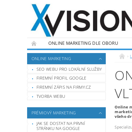
ONLINE MARKETING DLE OBORU
L
ONLINE MARKETING
SEO WEBU PRO LOKÁLNÍ SLUŽBY
ON
FIREMNÍ PROFIL GOOGLE
FIREMNÍ ZÁPIS NA FIRMY.CZ
VL
TVORBA WEBU
Online m
marketin
PRÉMIOVÝ MARKETING
všeho d
JAK SE DOSTAT NA PRVNÍ
Specializ
STRÁNKU NA GOOGLE