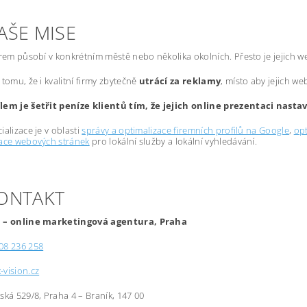
AŠE MISE
irem působí v konkrétním městě nebo několika okolních. Přesto je jejich 
 tomu, že i kvalitní firmy zbytečně
utrácí za reklamy
, místo aby jejich we
lem je šetřit peníze klientů tím, že jejich online prezentaci nast
ializace je v oblasti
správy a optimalizace firemních profilů na Google
,
opt
zace webových stránek
pro lokální služby a lokální vyhledávání.
KONTAKT
 – online marketingová agentura, Praha
08 236 258
-vision.cz
řská 529/8, Praha 4 – Braník, 147 00