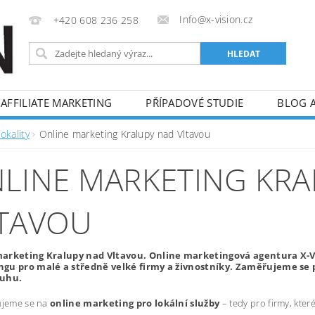
Info@x-vision.cz
+420 608 236 258
AFFILIATE MARKETING
PŘÍPADOVÉ STUDIE
BLOG 
okality
Online marketing Kralupy nad Vltavou
LINE MARKETING KRA
TAVOU
arketing Kralupy nad Vltavou. Online marketingová agentura X-V
gu pro malé a středně velké firmy a živnostníky. Zaměřujeme se 
ruhu.
ujeme se na
online marketing pro lokální služby
– tedy pro firmy, kte