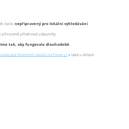
web často
nepřipravený pro lokální vyhledávání
.
b přirozeně přitahoval zákazníky.
avíme tak, aby fungovala dlouhodobě.
imalizace firemních zápisů na Firmy.cz
a také v oblasti