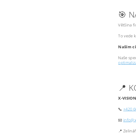
🎯 N
Většina f
To vede k
Naším cí
Naše spec
optimali
📍 
X-VISION
📞
+420 6
📧
info@x
📍 Zeliná