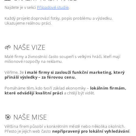
Najdete je v sekci
Případové studie
.
Každý projekt doprovází fotky, popis problému a výsledku.
Ukazujeme reálnou práci.
🌱 NAŠE VIZE
Malé firmy a živnostníci často soupeří s velkými hráči, kteří mají
milionové rozpočty na reklamu.
Věříme, že
i malé firmy si zaslouží funkční marketing, který
přináší výsledky – za férovou cenu.
Pomáháme těm, kdo tvoří základ ekonomiky –
lokálním firmám,
které odvádějí kvalitní práci
a chtějí být vidět.
🎯 NAŠE MISE
Většina firem působí v konkrétním městě nebo několika okolních.
Přesto je jejich web často
nepřipravený pro lokální vyhledávání
.