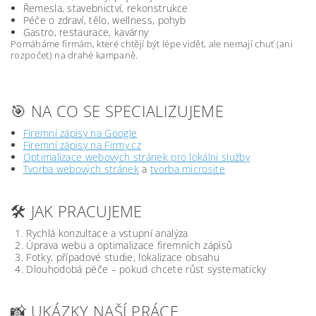
Řemesla, stavebnictví, rekonstrukce
Péče o zdraví, tělo, wellness, pohyb
Gastro, restaurace, kavárny
Pomáháme firmám, které chtějí být lépe vidět, ale nemají chuť (ani
rozpočet) na drahé kampaně.
🎯 NA CO SE SPECIALIZUJEME
Firemní zápisy na Google
Firemní zápisy na Firmy.cz
Optimalizace webových stránek pro lokální služby
Tvorba webových stránek
a
tvorba microsite
🛠️ JAK PRACUJEME
Rychlá konzultace a vstupní analýza
Úprava webu a optimalizace firemních zápisů
Fotky, případové studie, lokalizace obsahu
Dlouhodobá péče – pokud chcete růst systematicky
📸 UKÁZKY NAŠÍ PRÁCE