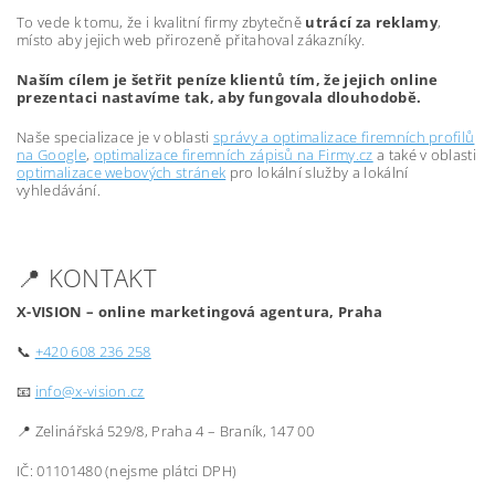
To vede k tomu, že i kvalitní firmy zbytečně
utrácí za reklamy
,
místo aby jejich web přirozeně přitahoval zákazníky.
Naším cílem je šetřit peníze klientů tím, že jejich online
prezentaci nastavíme tak, aby fungovala dlouhodobě.
Naše specializace je v oblasti
správy a optimalizace firemních profilů
na Google
,
optimalizace firemních zápisů na Firmy.cz
a také v oblasti
optimalizace webových stránek
pro lokální služby a lokální
vyhledávání.
📍 KONTAKT
X-VISION – online marketingová agentura, Praha
📞
+420 608 236 258
📧
info@x-vision.cz
📍 Zelinářská 529/8, Praha 4 – Braník, 147 00
IČ: 01101480 (nejsme plátci DPH)