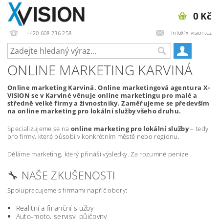
0 Kč
Info@x-vision.cz
+420 608 236 258
ONLINE MARKETING KARVINÁ
Online marketing Karviná. Online marketingová agentura X-
VISION se v Karviné věnuje online marketingu pro malé a
středně velké firmy a živnostníky. Zaměřujeme se především
na online marketing pro lokální služby všeho druhu.
Specializujeme se na
online marketing pro lokální služby
– tedy
pro firmy, které působí v konkrétním městě nebo regionu.
Děláme marketing, který přináší výsledky. Za rozumné peníze.
🔧 NAŠE ZKUŠENOSTI
Spolupracujeme s firmami napříč obory:
Realitní a finanční služby
Auto-moto, servisy, půjčovny