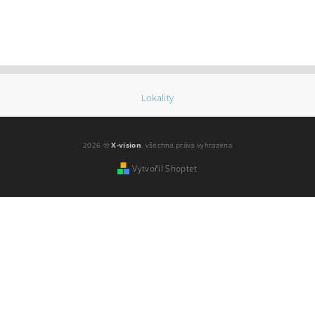
Lokality
2026 ©
X-vision
, všechna práva vyhrazena
Vytvořil Shoptet