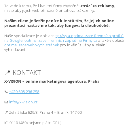
To vede k tomu, že i kvalitní firmy zbytečně
utrácí za reklamy
,
místo aby jejich web přirozeně přitahoval zákazníky.
Naším cílem je šetřit peníze klientů tím, že jejich online
prezentaci nastavíme tak, aby fungovala dlouhodobě.
Naše specializace je v oblasti
správy a optimalizace firemních profilů
na Google
,
optimalizace firemních zápisů na Firmy.cz
a také v oblasti
optimalizace webových stránek
pro lokální služby a lokální
vyhledávání.
📍 KONTAKT
X-VISION – online marketingová agentura, Praha
📞
+420 608 236 258
📧
info@x-vision.cz
📍 Zelinářská 529/8, Praha 4 – Braník, 147 00
IČ: 01101480 (nejsme plátci DPH)