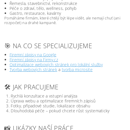
Řemesla, stavebnictví, rekonstrukce
Péče o zdraví, tělo, wellness, pohyb
Gastro, restaurace, kavárny
Pomáháme firmám, které chtějí být lépe vidět, ale nemají chuť (ani
rozpočet) na drahé kampaně.
🎯 NA CO SE SPECIALIZUJEME
Firemní zápisy na Google
Firemní zápisy na Firmy.cz
Optimalizace webových stránek pro lokální služby
Tvorba webových stránek
a
tvorba microsite
🛠️ JAK PRACUJEME
Rychlá konzultace a vstupní analýza
Úprava webu a optimalizace firemních zápisů
Fotky, případové studie, lokalizace obsahu
Dlouhodobá péče – pokud chcete růst systematicky
📸 UKÁZKY NAŠÍ PRÁCE