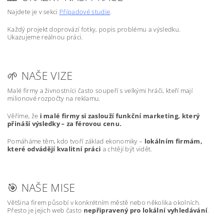
Najdete je v sekci
Případové studie
.
Každý projekt doprovází fotky, popis problému a výsledku.
Ukazujeme reálnou práci.
🌱 NAŠE VIZE
Malé firmy a živnostníci často soupeří s velkými hráči, kteří mají
milionové rozpočty na reklamu.
Věříme, že
i malé firmy si zaslouží funkční marketing, který
přináší výsledky – za férovou cenu.
Pomáháme těm, kdo tvoří základ ekonomiky –
lokálním firmám,
které odvádějí kvalitní práci
a chtějí být vidět.
🎯 NAŠE MISE
Většina firem působí v konkrétním městě nebo několika okolních.
Přesto je jejich web často
nepřipravený pro lokální vyhledávání
.