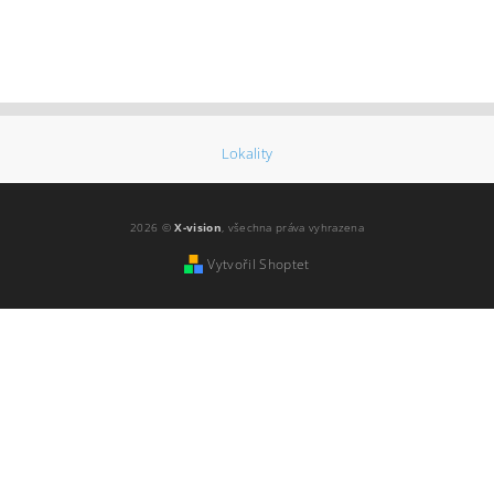
Lokality
2026 ©
X-vision
, všechna práva vyhrazena
Vytvořil Shoptet