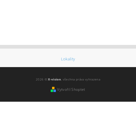
Lokality
2026 ©
X-vision
, všechna práva vyhrazena
Vytvořil Shoptet