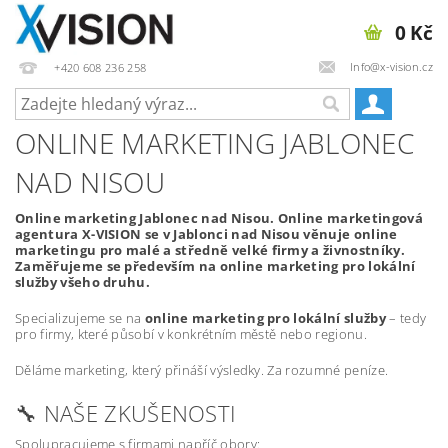
0 Kč
Info@x-vision.cz
+420 608 236 258
ONLINE MARKETING JABLONEC
NAD NISOU
Online marketing Jablonec nad Nisou. Online marketingová
agentura X-VISION se v Jablonci nad Nisou věnuje online
marketingu pro malé a středně velké firmy a živnostníky.
Zaměřujeme se především na online marketing pro lokální
služby všeho druhu.
Specializujeme se na
online marketing pro lokální služby
– tedy
pro firmy, které působí v konkrétním městě nebo regionu.
Děláme marketing, který přináší výsledky. Za rozumné peníze.
🔧 NAŠE ZKUŠENOSTI
Spolupracujeme s firmami napříč obory: