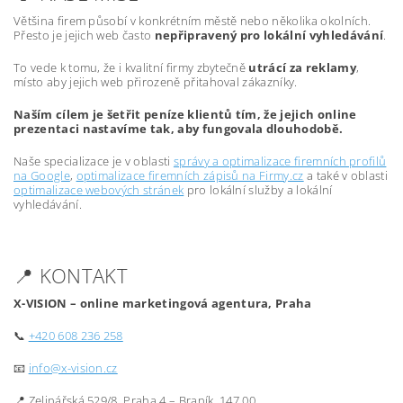
Většina firem působí v konkrétním městě nebo několika okolních.
Přesto je jejich web často
nepřipravený pro lokální vyhledávání
.
To vede k tomu, že i kvalitní firmy zbytečně
utrácí za reklamy
,
místo aby jejich web přirozeně přitahoval zákazníky.
Naším cílem je šetřit peníze klientů tím, že jejich online
prezentaci nastavíme tak, aby fungovala dlouhodobě.
Naše specializace je v oblasti
správy a optimalizace firemních profilů
na Google
,
optimalizace firemních zápisů na Firmy.cz
a také v oblasti
optimalizace webových stránek
pro lokální služby a lokální
vyhledávání.
📍 KONTAKT
X-VISION – online marketingová agentura, Praha
📞
+420 608 236 258
📧
info@x-vision.cz
📍 Zelinářská 529/8, Praha 4 – Braník, 147 00