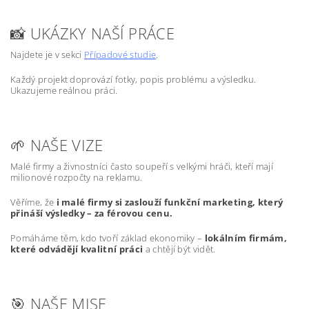
📸 UKÁZKY NAŠÍ PRÁCE
Najdete je v sekci
Případové studie
.
Každý projekt doprovází fotky, popis problému a výsledku.
Ukazujeme reálnou práci.
🌱 NAŠE VIZE
Malé firmy a živnostníci často soupeří s velkými hráči, kteří mají
milionové rozpočty na reklamu.
Věříme, že
i malé firmy si zaslouží funkční marketing, který
přináší výsledky – za férovou cenu.
Pomáháme těm, kdo tvoří základ ekonomiky –
lokálním firmám,
které odvádějí kvalitní práci
a chtějí být vidět.
🎯 NAŠE MISE