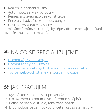
Realitní a finanční služby
Auto-moto, servisy, půjčovny
Řemesla, stavebnictví, rekonstrukce
Péče o zdraví, tělo, wellness, pohyb
Gastro, restaurace, kavárny
Pomáháme firmám, které chtějí být lépe vidět, ale nemají chuť (ani
rozpočet) na drahé kampaně.
🎯 NA CO SE SPECIALIZUJEME
Firemní zápisy na Google
Firemní zápisy na Firmy.cz
Optimalizace webových stránek pro lokální služby
Tvorba webových stránek
a
tvorba microsite
🛠️ JAK PRACUJEME
Rychlá konzultace a vstupní analýza
Úprava webu a optimalizace firemních zápisů
Fotky, případové studie, lokalizace obsahu
Dlouhodobá péče – pokud chcete růst systematicky