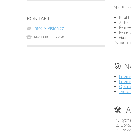
Spoluprac
Realit
KONTAKT
Auto-m
Řemesl
Info
@
x-vision.cz
Péče o
+420 608 236 258
Gastro
Pomáháme 
🎯 N
Firemn
Firemn
Optima
Tvorb
🛠️ 
Rychl
Úprav
Fotky