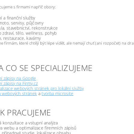
ujeme s firmami napříč obory:
ní a finanční služby
oto, servisy, půjčovny
a, stavebnictví, rekonstrukce
 zdraví, tělo, wellness, pohyb
, restaurace, kavárny
firmám, které chtějí být lépe vidět, ale nemají chuť (ani rozpočet) na d
A CO SE SPECIALIZUJEME
í zápisy na Google
í zápisy na Firmy.cz
lizace webových stránek pro lokální služby
a webových stránek
a
tvorba microsite
JAK PRACUJEME
á konzultace a vstupní analýza
a webu a optimalizace firemních zápisů
, případové studie, lokalizace obsahu