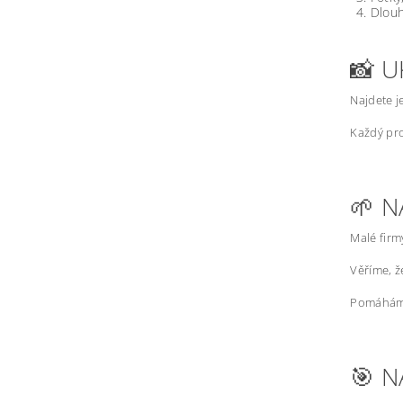
Dlouh
📸 U
Najdete j
Každý pro
🌱 N
Malé firm
Věříme, 
Pomáháme
🎯 N