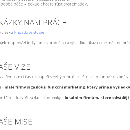
odobá péče – pokud chcete růst systematicky
KÁZKY NAŠÍ PRÁCE
e v sekci
Případové studie
.
jekt doprovází fotky, popis problému a výsledku. Ukazujeme reálnou prác
AŠE VIZE
y a živnostníci často soupeří s velkými hráči, kteří mají milionové rozpočty
že
i malé firmy si zaslouží funkční marketing, který přináší výsledk
 těm, kdo tvoří základ ekonomiky –
lokálním firmám, které odvádějí 
AŠE MISE