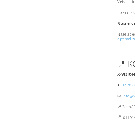
Většina f
To vede k
Naším cí
Naše spec
optimali
📍 
X-VISION
📞
+420 6
📧
info@x
📍 Zeliná
IČ: 01101