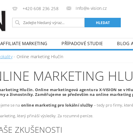
Info@x-vision.cz
+420 608 236 258
AFFILIATE MARKETING
PŘÍPADOVÉ STUDIE
BLOG 
okality
Online marketing Hlučín
LINE MARKETING HLU
arketing Hlučín. Online marketingová agentura X-VISION se v Hl
rmy a živnostníky. Zaměřujeme se především na online marketing p
ujeme se na
online marketing pro lokální služby
– tedy pro firmy, kte
rketing, který přináší výsledky. Za rozumné peníze.
NAŠE ZKUŠENOSTI