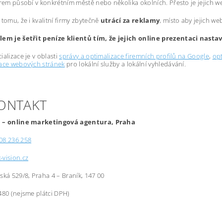
irem působí v konkrétním městě nebo několika okolních. Přesto je jejich 
 tomu, že i kvalitní firmy zbytečně
utrácí za reklamy
, místo aby jejich we
lem je šetřit peníze klientů tím, že jejich online prezentaci nast
ializace je v oblasti
správy a optimalizace firemních profilů na Google
,
opt
zace webových stránek
pro lokální služby a lokální vyhledávání.
KONTAKT
 – online marketingová agentura, Praha
08 236 258
-vision.cz
řská 529/8, Praha 4 – Braník, 147 00
480 (nejsme plátci DPH)