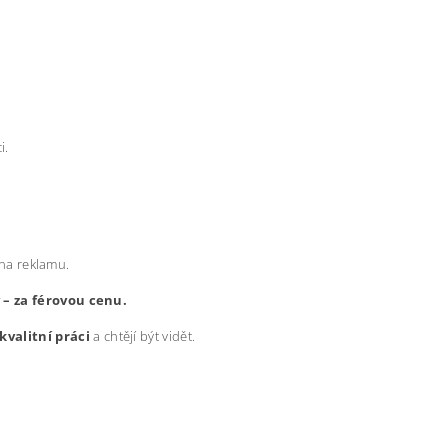
i.
 na reklamu.
y – za férovou cenu.
kvalitní práci
a chtějí být vidět.