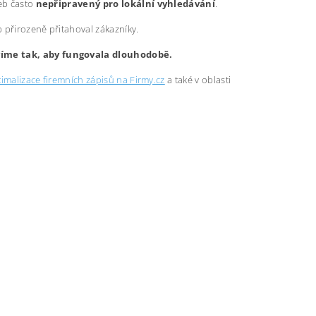
web často
nepřipravený pro lokální vyhledávání
.
b přirozeně přitahoval zákazníky.
avíme tak, aby fungovala dlouhodobě.
imalizace firemních zápisů na Firmy.cz
a také v oblasti