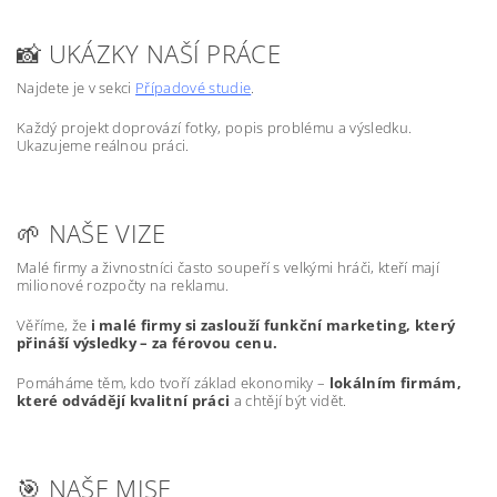
📸 UKÁZKY NAŠÍ PRÁCE
Najdete je v sekci
Případové studie
.
Každý projekt doprovází fotky, popis problému a výsledku.
Ukazujeme reálnou práci.
🌱 NAŠE VIZE
Malé firmy a živnostníci často soupeří s velkými hráči, kteří mají
milionové rozpočty na reklamu.
Věříme, že
i malé firmy si zaslouží funkční marketing, který
přináší výsledky – za férovou cenu.
Pomáháme těm, kdo tvoří základ ekonomiky –
lokálním firmám,
které odvádějí kvalitní práci
a chtějí být vidět.
🎯 NAŠE MISE