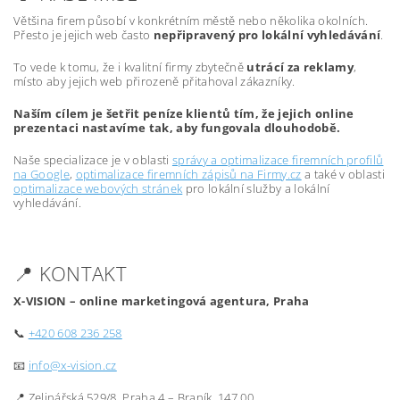
Většina firem působí v konkrétním městě nebo několika okolních.
Přesto je jejich web často
nepřipravený pro lokální vyhledávání
.
To vede k tomu, že i kvalitní firmy zbytečně
utrácí za reklamy
,
místo aby jejich web přirozeně přitahoval zákazníky.
Naším cílem je šetřit peníze klientů tím, že jejich online
prezentaci nastavíme tak, aby fungovala dlouhodobě.
Naše specializace je v oblasti
správy a optimalizace firemních profilů
na Google
,
optimalizace firemních zápisů na Firmy.cz
a také v oblasti
optimalizace webových stránek
pro lokální služby a lokální
vyhledávání.
📍 KONTAKT
X-VISION – online marketingová agentura, Praha
📞
+420 608 236 258
📧
info@x-vision.cz
📍 Zelinářská 529/8, Praha 4 – Braník, 147 00