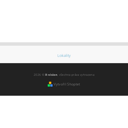
Lokality
2026 ©
X-vision
, všechna práva vyhrazena
Vytvořil Shoptet