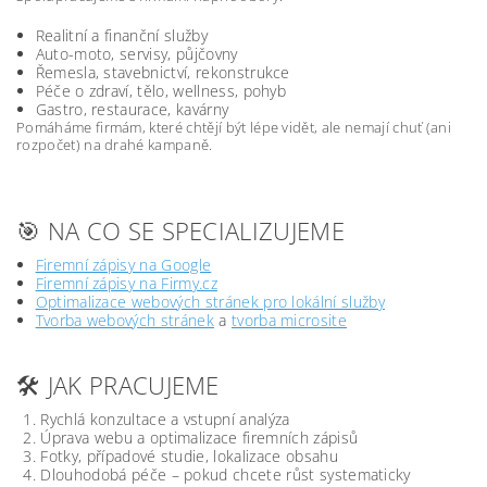
Realitní a finanční služby
Auto-moto, servisy, půjčovny
Řemesla, stavebnictví, rekonstrukce
Péče o zdraví, tělo, wellness, pohyb
Gastro, restaurace, kavárny
Pomáháme firmám, které chtějí být lépe vidět, ale nemají chuť (ani
rozpočet) na drahé kampaně.
🎯 NA CO SE SPECIALIZUJEME
Firemní zápisy na Google
Firemní zápisy na Firmy.cz
Optimalizace webových stránek pro lokální služby
Tvorba webových stránek
a
tvorba microsite
🛠️ JAK PRACUJEME
Rychlá konzultace a vstupní analýza
Úprava webu a optimalizace firemních zápisů
Fotky, případové studie, lokalizace obsahu
Dlouhodobá péče – pokud chcete růst systematicky