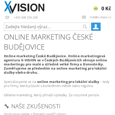
0 Kč
Info@x-vision.cz
+420 608 236 258
ONLINE MARKETING ČESKÉ
BUDĚJOVICE
Online marketing České Budějovice. Online marketingová
agentura X-VISION se v Českých Budějovicích věnuje online
marketingu pro malé a středně velké firmy a živnostníky.
Zaměřujeme se především na online marketing pro lokální
služby všeho druhu.
Specializujeme se na
online marketing pro lokální služby
– tedy
pro firmy, které působí v konkrétním městě nebo regionu.
Děláme marketing, který přináší výsledky. Za rozumné peníze.
🔧 NAŠE ZKUŠENOSTI
Spolupracujeme s firmami napříč obory: