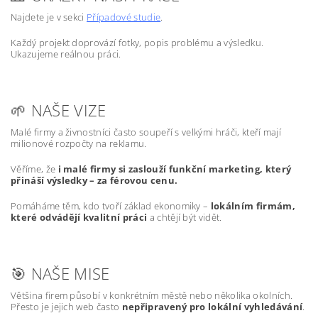
Najdete je v sekci
Případové studie
.
Každý projekt doprovází fotky, popis problému a výsledku.
Ukazujeme reálnou práci.
🌱 NAŠE VIZE
Malé firmy a živnostníci často soupeří s velkými hráči, kteří mají
milionové rozpočty na reklamu.
Věříme, že
i malé firmy si zaslouží funkční marketing, který
přináší výsledky – za férovou cenu.
Pomáháme těm, kdo tvoří základ ekonomiky –
lokálním firmám,
které odvádějí kvalitní práci
a chtějí být vidět.
🎯 NAŠE MISE
Většina firem působí v konkrétním městě nebo několika okolních.
Přesto je jejich web často
nepřipravený pro lokální vyhledávání
.