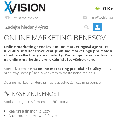
0 Kč
Info@x-vision.cz
+420 608 236 258
ONLINE MARKETING BENEŠOV
Online marketing Benešov. Online marketingová agentura
X-VISION se v Benešově věnuje online marketingu pro malé a
středně velké firmy a živnostníky. Zaměřujeme se především
na online marketing pro lokální služby všeho druhu.
Specializujeme se na
online marketing pro lokální služby
– tedy
pro firmy, které působí v konkrétním městě nebo regionu.
Děláme marketing, který přináší výsledky. Za rozumné peníze.
🔧 NAŠE ZKUŠENOSTI
Spolupracujeme s firmami napříč obory:
Realitní a finanční služby
Auto-moto, servisy, půjčovny