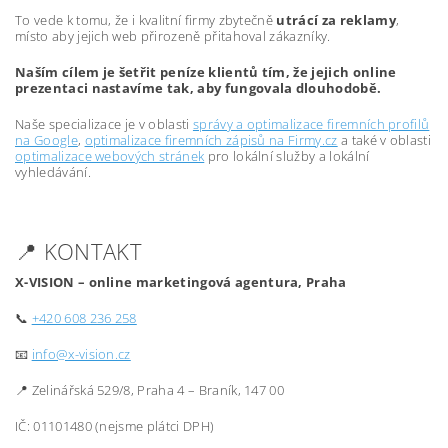
To vede k tomu, že i kvalitní firmy zbytečně
utrácí za reklamy
,
místo aby jejich web přirozeně přitahoval zákazníky.
Naším cílem je šetřit peníze klientů tím, že jejich online
prezentaci nastavíme tak, aby fungovala dlouhodobě.
Naše specializace je v oblasti
správy a optimalizace firemních profilů
na Google
,
optimalizace firemních zápisů na Firmy.cz
a také v oblasti
optimalizace webových stránek
pro lokální služby a lokální
vyhledávání.
📍 KONTAKT
X-VISION – online marketingová agentura, Praha
📞
+420 608 236 258
📧
info@x-vision.cz
📍 Zelinářská 529/8, Praha 4 – Braník, 147 00
IČ: 01101480 (nejsme plátci DPH)