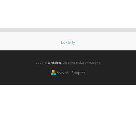
Lokality
2026 ©
X-vision
, všechna práva vyhrazena
Vytvořil Shoptet