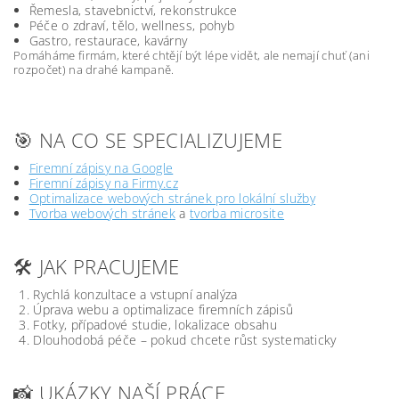
Řemesla, stavebnictví, rekonstrukce
Péče o zdraví, tělo, wellness, pohyb
Gastro, restaurace, kavárny
Pomáháme firmám, které chtějí být lépe vidět, ale nemají chuť (ani
rozpočet) na drahé kampaně.
🎯 NA CO SE SPECIALIZUJEME
Firemní zápisy na Google
Firemní zápisy na Firmy.cz
Optimalizace webových stránek pro lokální služby
Tvorba webových stránek
a
tvorba microsite
🛠️ JAK PRACUJEME
Rychlá konzultace a vstupní analýza
Úprava webu a optimalizace firemních zápisů
Fotky, případové studie, lokalizace obsahu
Dlouhodobá péče – pokud chcete růst systematicky
📸 UKÁZKY NAŠÍ PRÁCE